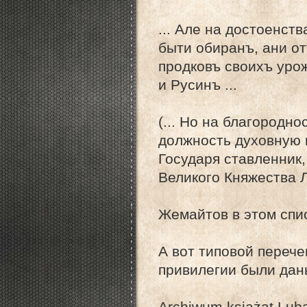
... Але на достоенств
быти обиранъ, ани от
продковъ своихъ уро
и Русинъ ...
(... Но на благородно
должность духовную и
Государя ставленник,
Великого Княжества Л
Жемайтов в этом спи
А вот типовой перече
привилегии были дан
Archiwum książąt Lub