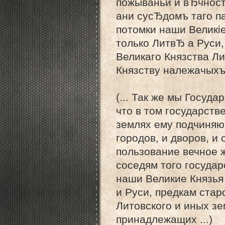
пожываньи и вЂчност
ани сусЂдомъ таго па
потомки наши Великіе
только ЛитвЂ а Руси
Великаго Князства Л
Князству належачыхъ 
(... Так же мы Госуд
что в том государств
землях ему подчиняю
городов, и дворов, и
пользование вечное 
соседям того государ
наши Великие Князья
и Руси, предкам ста
Литовского и иных з
принадлежащих ...)