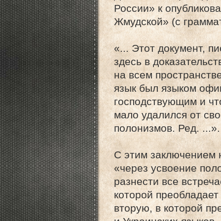
России» к опубликова
Жмудской» (с грамма
«... Этот документ, 
здесь в доказательст
на всем пространств
язык был языком офи
господствующим и что
мало удалился от сво
полонизмов. Ред. ...».
С этим заключением 
«через усвоение поло
разнести все встреча
которой преобладает 
вторую, в которой п