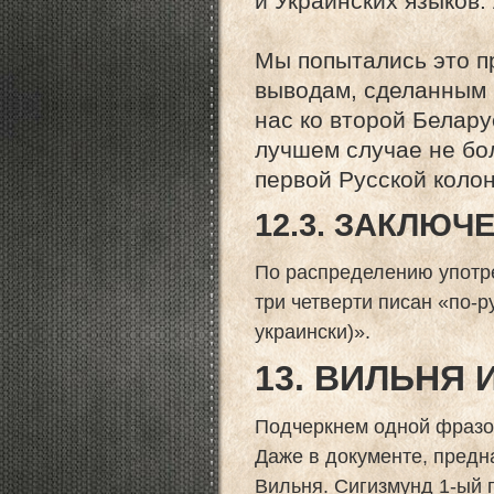
и Украинских языков.
Мы попытались это п
выводам, сделанным 
нас ко второй Белару
лучшем случае не бо
первой Русской колон
12.3. ЗАКЛЮЧ
По распределению употр
три четверти писан «по-р
украински)».
13. ВИЛЬНЯ 
Подчеркнем одной фразой
Даже в документе, предн
Вильня. Сигизмунд 1-ый 