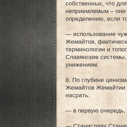
собственных, что дл
неприемлемым – они 
определению, если т
— использование чуж
Жемайтов, фактичес
терминологии и топо
Славянские системы, 
унижением.
8. По глубине циниз
Жемайтов Жемайтии м
насрать:
— в первую очередь,
— Станиславу Станис