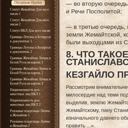
Опорные статьи
— во вторую очередь
Статут Жемайтии Для кого
и Речи Посполитой;
писан 1
Статут Жемайтии Для кого
писан 2
— в третью очередь,
Статут ВКЛ Для кого писан
земли Жемайтской, к
Границы Летувы и Беларуси
были выходцами из С
в документах 1
Границы Летувы и Беларуси
8. ЧТО ТАКО
в документах 2
Границы Жемайтии Литвы и
СТАНИСЛАВ
Белой Руси на картах 1
Границы Жемайтии Литвы и
КЕЗГАЙЛО П
Белой Руси на картах 2
Границы Жемайтии Литвы и
Белой Руси на картах 3
Рассмотрим внимательнее
Национальность дол-
милосердие над теми по
жностных лиц ВКЛ 1
Национальность дол-
выделив, землю Жемайтс
жностных лиц ВКЛ 2
Жемайтскому, пану Стани
Реальные владельцы Литвы
и Жемайтии 1
изначального давнего обы
Реальные владельцы Литвы
править ...».
и Жемайтии 2