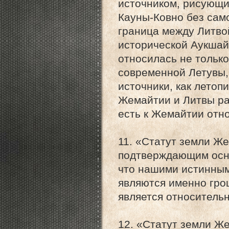
источником, рисующи
Кауны-Ковно без сам
граница между Литво
исторической Аукшайт
относилась не тольк
современной Летувы,
источники, как летоп
Жемайтии и Литвы ра
есть к Жемайтии отн
11. «Статут земли Ж
подтверждающим осно
что нашими истинны
являются именно гро
является относитель
12. «Статут земли 