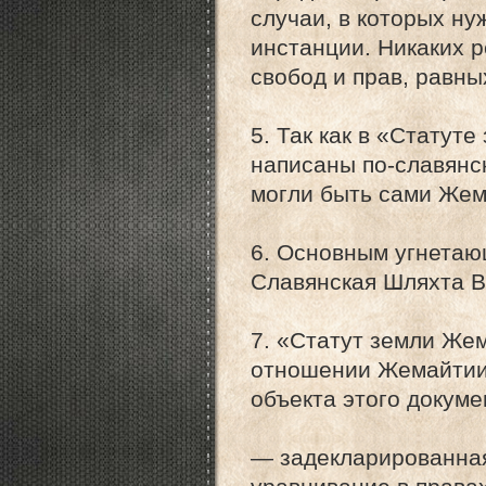
случаи, в которых н
инстанции. Никаких 
свобод и прав, равны
5. Так как в «Стату
написаны по-славянс
могли быть сами Жем
6. Основным угнета
Славянская Шляхта В
7. «Статут земли Жем
отношении Жемайтии 
объекта этого докуме
— задекларированная