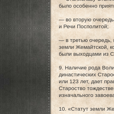
было особенно прият
— во вторую очередь
и Речи Посполитой;
— в третью очередь,
земли Жемайтской, к
были выходцами из С
9. Наличие рода Вол
династических Старо
или 123 лет, дает пр
Староство тождестве
изначального завоев
10. «Статут земли Ж