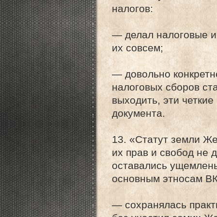
налогов:
— делал налоговые и
их совсем;
— довольно конкретн
налоговых сборов ста
выходить, эти четки
документа.
13. «Статут земли 
их прав и свобод не
оставались ущемлены
основным этносам ВКЛ
— сохранялась практ