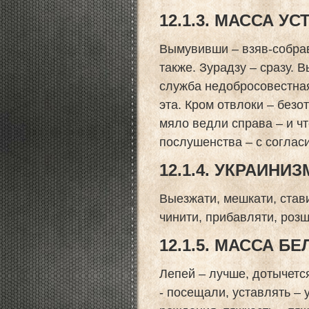
12.1.3. МАССА У
Вымувивши – взяв-собрав.
также. Зурадзу – сразу.
служба недобросовестная
эта. Кром отвлоки – безо
мяло ведли справа – и чт
послушенства – с соглас
12.1.4. УКРАИНИ
Выезжати, мешкати, стави
чинити, прибавляти, розш
12.1.5. МАССА 
Лепей – лучше, дотычетс
- посещали, уставлять – 