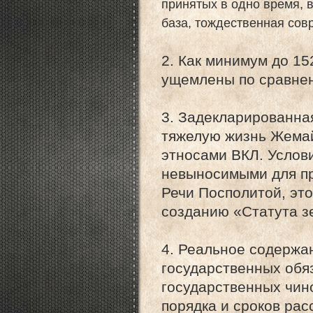
принятых в одно время, 
база, тождественная сов
2. Как минимум до 1
ущемлены по сравнен
3. Задекларированна
тяжелую жизнь Жемай
этносами ВКЛ. Услов
невыносимыми для пр
Речи Посполитой, эт
созданию «Статута з
4. Реальное содержа
государственных обя
государственных чино
порядка и сроков ра