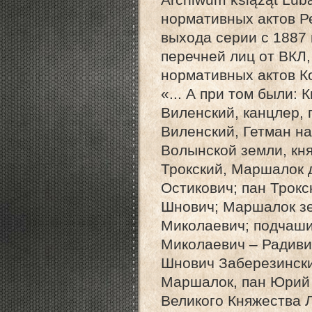
нормативных актов Ре
выхода серии с 1887 
перечней лиц от ВКЛ
нормативных актов К
«... А при том были:
Виленский, канцлер,
Виленский, Гетман н
Волынской земли, кн
Трокский, Маршалок 
Остикович; пан Трок
Шнович; Маршалок зе
Миколаевич; подчаши
Миколаевич – Радиви
Шнович Заберезински
Маршалок, пан Юрий
Великого Княжества Л