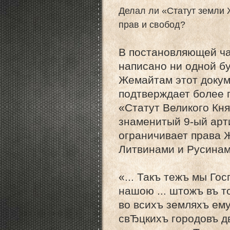
Делал ли «Статут земли
прав и свобод?
В постановляющей ча
написано ни одной бу
Жемайтам этот докуме
подтверждает более 
«Статут Великого Кня
знаменитый 9-ый арт
ограничивает права 
Литвинами и Русинам
«... Такъ тежъ мы Г
нашою ... штожъ въ 
во всихъ земляхъ ем
свЂцкихъ городовъ дв