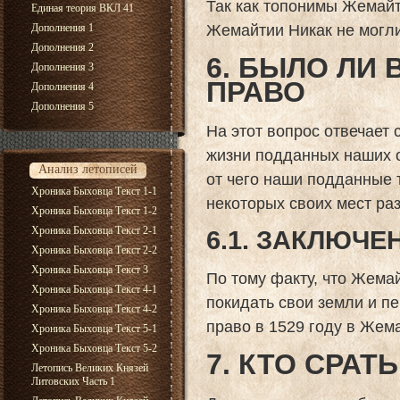
Так как топонимы Жемайт
Единая теория ВКЛ 41
Жемайтии Никак не могл
Дополнения 1
Дополнения 2
6. БЫЛО ЛИ
Дополнения 3
ПРАВО
Дополнения 4
Дополнения 5
На этот вопрос отвечает 
жизни подданных наших о
Анализ летописей
от чего наши подданные 
Хроника Быховца Текст 1-1
некоторых своих мест раз
Хроника Быховца Текст 1-2
Хроника Быховца Текст 2-1
6.1. ЗАКЛЮЧЕ
Хроника Быховца Текст 2-2
Хроника Быховца Текст 3
По тому факту, что Жема
Хроника Быховца Текст 4-1
покидать свои земли и пе
Хроника Быховца Текст 4-2
право в 1529 году в Жем
Хроника Быховца Текст 5-1
Хроника Быховца Текст 5-2
7. КТО СРАТ
Летопись Великих Князей
Литовских Часть 1