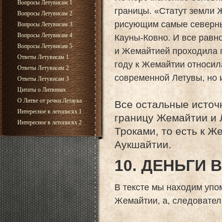
Вопросы Летувисам 1
границы. «Статут земли 
Вопросы Летувисам 2
рисующим самые северны
Вопросы Летувисам 3
Вопросы Летувисам 4
Кауны-Ковно. И все равн
Вопросы Летувисам 5
и Жемайтией проходила г
Ответы Летувисам 1
году к Жемайтии относил
Ответы Летувисам 2
современной Летувы, но 
Ответы Летувисам 3
Цитаты о Литвинах
О Литве от речки Летаука
Все остальные источн
Интересное в летописях 1
границу Жемайтии и 
Интересное в летописях 2
Троками, то есть к 
Аукшайтии.
10. ДЕНЬГИ 
В тексте мы находим упо
Жемайтии, а, следователь