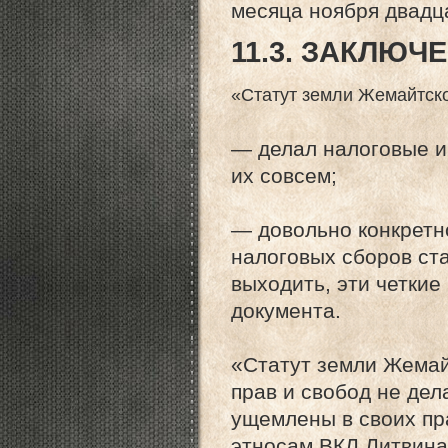
месяца ноября двадцат
11.3. ЗАКЛЮЧ
«Статут земли Жемайтск
— делал налоговые и
их совсем;
— довольно конкретн
налоговых сборов ста
выходить, эти четки
документа.
«Статут земли Жема
прав и свобод не де
ущемлены в своих пр
этносам ВКЛ Литвинам