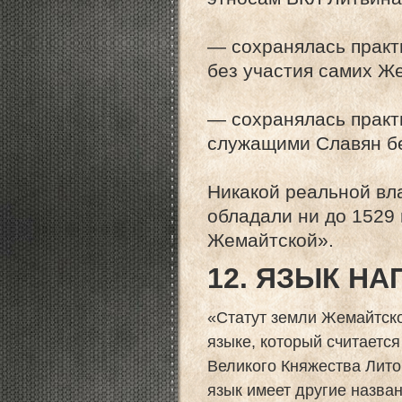
— сохранялась практ
без участия самих Ж
— сохранялась практ
служащими Славян бе
Никакой реальной вл
обладали ни до 1529 
Жемайтской».
12. ЯЗЫК Н
«Статут земли Жемайтско
языке, который считает
Великого Княжества Литов
язык имеет другие назван