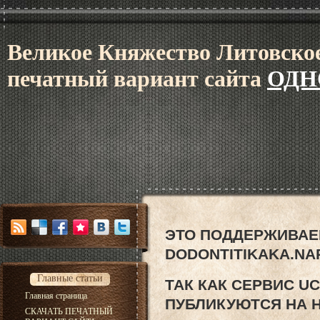
В
еликое Княжес
тво Литовское
печатный вариант сайта
ОДН
ЭТО ПОДДЕРЖИВАЕ
DODONTITIKAKA.NA
Главные статьи
ТАК КАК СЕРВИС U
Главная страница
ПУБЛИКУЮТСЯ НА 
СКАЧАТЬ ПЕЧАТНЫЙ