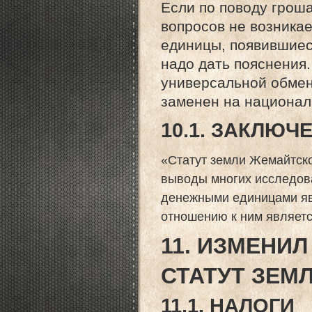
Если по поводу гроша
вопросов не возника
единицы, появившиеся
надо дать пояснения.
универсальной обмен
заменен на национал
10.1. ЗАКЛЮЧ
«Статут земли Жемайтск
выводы многих исследов
денежными единицами яв
отношению к ним являет
11. ИЗМЕНИ
СТАТУТ ЗЕМ
11.1. НАЛОГИ