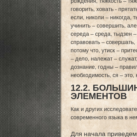
рождения, тяжкость – тяж
говорить, ховать - прятат
если, николи – никогда, т
учинить – совершить, але 
середа – среда, тыдзен –
справовать – совершать, 
потому что, утиск – прит
– дело, належат – служат
дознание, годны – правил
необходимость, ся – это,
12.2. БОЛЬШ
ЭЛЕМЕНТОВ
Как и других исследовате
современного языка в не
Для начала приведем