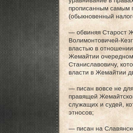
уравнивание в правах
прописанным самым 
(обыкновенный налог
— обвиняя Старост Ж
Волимонтовичей-Кезг
властью в отношении
Жемайтии очередному
Станиславовичу, кото
власти в Жемайтии дв
— писан вовсе не дл
правящей Жемайтской
служащих и судей, к
этносов;
— писан на Славянск