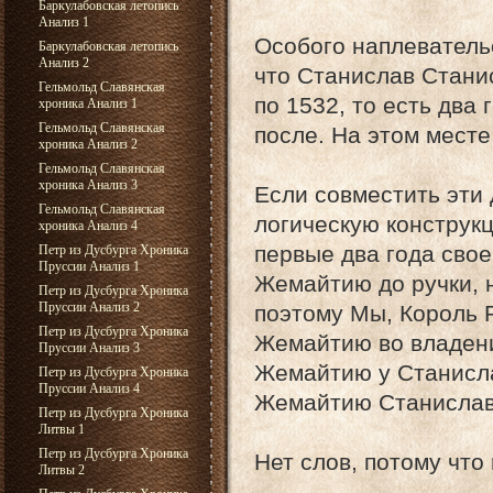
Баркулабовская летопись
Анализ 1
Особого наплевательс
Баркулабовская летопись
Анализ 2
что Станислав Стани
Гельмольд Славянская
по 1532, то есть два 
хроника Анализ 1
Гельмольд Славянская
после. На этом месте
хроника Анализ 2
Гельмольд Славянская
хроника Анализ 3
Если совместить эти 
Гельмольд Славянская
логическую конструк
хроника Анализ 4
первые два года сво
Петр из Дусбурга Хроника
Пруссии Анализ 1
Жемайтию до ручки, 
Петр из Дусбурга Хроника
Пруссии Анализ 2
поэтому Мы, Король 
Петр из Дусбурга Хроника
Жемайтию во владени
Пруссии Анализ 3
Жемайтию у Станисла
Петр из Дусбурга Хроника
Пруссии Анализ 4
Жемайтию Станислав
Петр из Дусбурга Хроника
Литвы 1
Петр из Дусбурга Хроника
Нет слов, потому что
Литвы 2