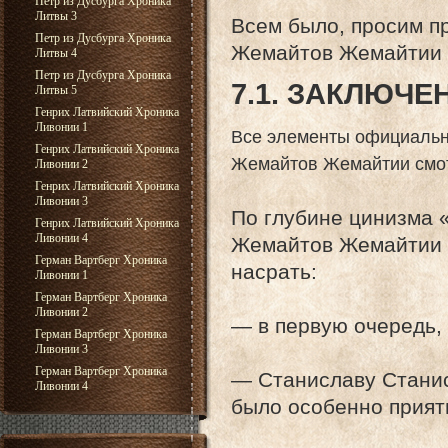
Петр из Дусбурга Хроника
Литвы 3
Всем было, просим пр
Петр из Дусбурга Хроника
Жемайтов Жемайтии 
Литвы 4
Петр из Дусбурга Хроника
7.1. ЗАКЛЮЧЕ
Литвы 5
Генрих Латвийский Хроника
Ливонии 1
Все элементы официальн
Генрих Латвийский Хроника
Жемайтов Жемайтии смот
Ливонии 2
Генрих Латвийский Хроника
Ливонии 3
По глубине цинизма 
Генрих Латвийский Хроника
Ливонии 4
Жемайтов Жемайтии м
Герман Вартберг Хроника
насрать:
Ливонии 1
Герман Вартберг Хроника
Ливонии 2
— в первую очередь,
Герман Вартберг Хроника
Ливонии 3
Герман Вартберг Хроника
— Станиславу Станис
Ливонии 4
было особенно прият