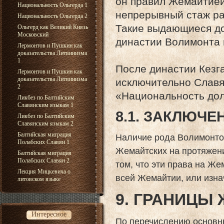
он правил Жемайтией
Национальность Ольгерда 1
непрерывный стаж ра
Национальность Ольгерда 2
Такие выдающиеся до
Ольгерд как Великий Князь
Московский
династии Волимонта 
Лермонтов и Пушкин как
доказательства Литвинизма
1
После династии Кез
Лермонтов и Пушкин как
доказательства Литвинизма
исключительно Славян
2
«Национальность дол
Ликбез по Балтийским
Славянским языкам 1
8.1. ЗАКЛЮЧЕ
Ликбез по Балтийским
Славянским языкам 2
Балтийская миграция
Наличие рода Волимонтов
Полабских Славян 1
Жемайтских на протяжении
Балтийская миграция
Полабских Славян 2
том, что эти права на Ж
Лекция Мицкевича о
всей Жемайтии, или изна
литовском языке
9. ГРАНИЦЫ
Интересное
По перечислению основн