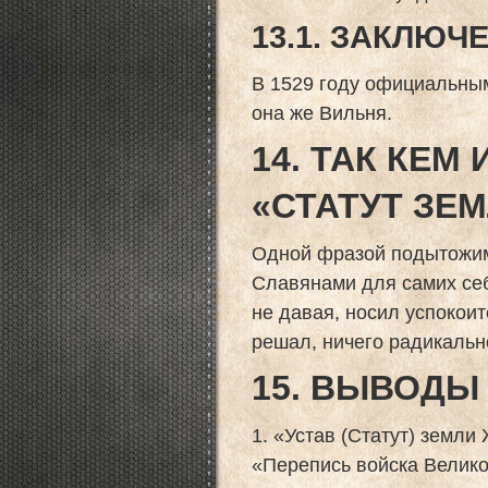
13.1. ЗАКЛЮЧ
В 1529 году официальны
она же Вильня.
14. ТАК КЕМ
«СТАТУТ ЗЕ
Одной фразой подытожим
Славянами для самих себ
не давая, носил успокои
решал, ничего радикальн
15. ВЫВОДЫ
1. «Устав (Статут) земли
«Перепись войска Велико