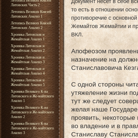
Документ несет в себе в
Летопись Великих Князей
Литовских Часть 2
то есть в отношении осно
Летопись Великих Князей
Литовских Анализ 1
противоречие с основной
Летопись Великих Князей
Жемайтов Жемайтии и пр
Литовских Анализ 2
ВКЛ.
Хроника Литовская и
Жемайтская Анализ 1
Хроника Литовская и
Апофеозом проявлени
Жемайтская Анализ 2
Хроника Литовская и
назначение на должн
Жемайтская Анализ 3
Станиславовича Кезг
Хроника Литовская и
Жемайтская Анализ 4
Хроника Литовская и
С одной стороны чита
Жемайтская Анализ 5
утяжеление жизни по
Хроника Великого К-ва
Литовского и Же-майтского
тут же следует совер
Анализ 1
Хроника Великого К-ва
желая наше Государ
Литовского и Же-майтского
проявить, некоторые
Анализ 2
Хроника Великого К-ва
во владение и в пра
Литовского и Же-майтского
Анализ 3
Станиславу Станислав