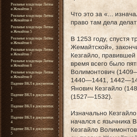
Реальные владельцы Литвы
и Жемайтии 3
Что это за «... изна
Реальные владельцы Литвы
и Жемайтии 4
право там дела делать
Реальные владельцы Литвы
и Жемайтии 5
В 1253 году, спустя 
Реальные владельцы Литвы
и Жемайтии 6
Жемайтской», законч
Реальные владельцы Литвы
Кезгайло, правившей с
и Жемайтии 7
Реальные владельцы Литвы
время всего было пят
и Жемайтии 8
Волимонтович (1409—
Реальные владельцы Литвы
и Жемайтии 9
1440—1441, 1442—145
Падение ВКЛ в документах
Янович Кезгайло (14
1
Падение ВКЛ в документах
(1527—1532).
2
Падение ВКЛ в документах
3
Изначально Кезгайло 
Падение ВКЛ в документах
начался с язычника 
4
Кезгайло Волимонтов
Падение ВКЛ в документах
5