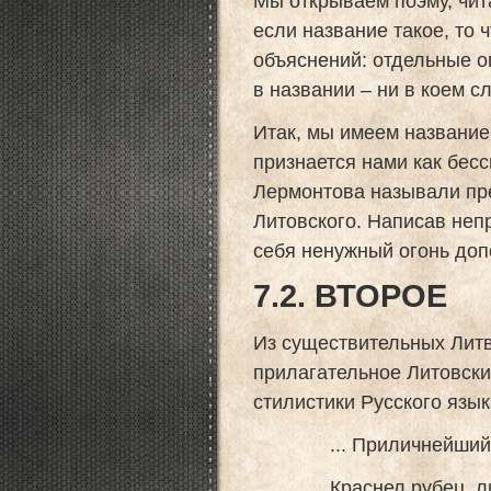
Мы открываем поэму, чита
если название такое, то 
объяснений: отдельные ог
в названии – ни в коем с
Итак, мы имеем название 
признается нами как бесс
Лермонтова называли пр
Литовского. Написав неп
себя ненужный огонь доп
7.2. ВТОРОЕ
Из существительных Литв
прилагательное Литовский
стилистики Русского язык
... Приличнейший нар
Краснел рубец, литов