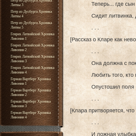
Петр из Дусбурга Хроника
Теперь... где сын и 
Литвы 3
Петр из Дусбурга Хроника
Сидит литвинка, доч
Литвы 4
Петр из Дусбурга Хроника
. . .
Литвы 5
Генрих Латвийский Хроника
[Рассказ о Кларе как нев
Ливонии 1
Генрих Латвийский Хроника
Ливонии 2
. . .
Генрих Латвийский Хроника
Ливонии 3
Она должна с покор
Генрих Латвийский Хроника
Ливонии 4
Любить того, кто гр
Герман Вартберг Хроника
Ливонии 1
Опустошил поля ее
Герман Вартберг Хроника
Ливонии 2
. . .
Герман Вартберг Хроника
Ливонии 3
[Клара притворяется, что
Герман Вартберг Хроника
Ливонии 4
. . .
И ложная улыбка, г