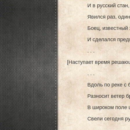
И в русский стан, ос
Явился раз, один, бе
Боец, известный хра
И сделался предмет
. . .
[Наступает время решаю
. . .
Вдоль по реке с бе
Разносит ветер бран
В широком поле цве
Свели сегодня русск
. . .