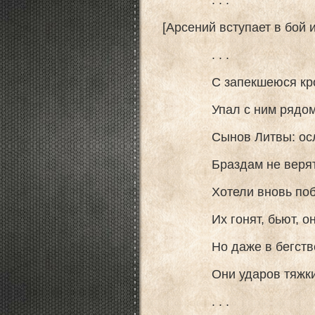
[Арсений вступает в бой и
. . .
С запекшеюся кровь
Упал с ним рядом. О
Сынов Литвы: ослу
Браздам не верят! 
Хотели вновь побед
Их гонят, бьют, они
Но даже в бегстве, 
Они ударов тяжких 
. . .