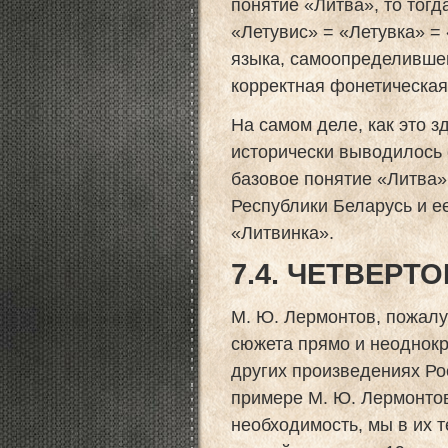
понятие «Литва», то тог
«Летувис» = «Летувка» = 
языка, самоопределившего
корректная фонетическая
На самом деле, как это з
исторически выводилось 
базовое понятие «Литва»
Республики Беларусь и е
«Литвинка».
7.4. ЧЕТВЕРТО
М. Ю. Лермонтов, пожалу
сюжета прямо и неоднокр
других произведениях Рос
примере М. Ю. Лермонтов
необходимость, мы в их 