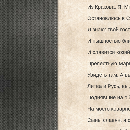
Из Кракова. Я, Мниш
Остановлюсь в Самб
Я знаю: твой гостеп
И пышностью блиста
И славится хозяйко
Прелестную Марину
Увидеть там. А вы, 
Литва и Русь, вы, б
Поднявшие на обще
На моего коварного
Сыны славян, я ско