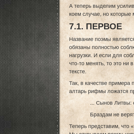
А теперь выделим усили
коем случае, но которые 
7.1. ПЕРВОЕ
Название поэмы является
обязаны полностью соблю
нагрузки. И если для со
что-то менять, то это ни
тексте.
Так, в качестве примера 
алтарь рифмы ложатся п
... Сынов Литвы: о
Браздам не верят! Тщ
Теперь представим, что 