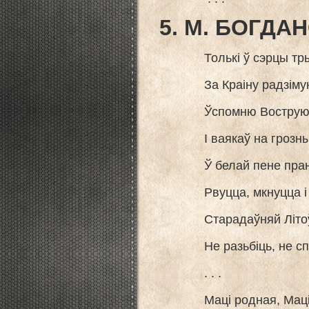
5. М. БОГДА
Толькі ў сэрцы тры
За Краіну радзімую
Ўспомню Вострую Б
І ваякаў на грозных
Ў белай пене пранос
Рвуцца, мкнуцца і ц
Старадаўняй Літоўс
Не разьбіць, не спын
. . .
Маці родная, Маці-К