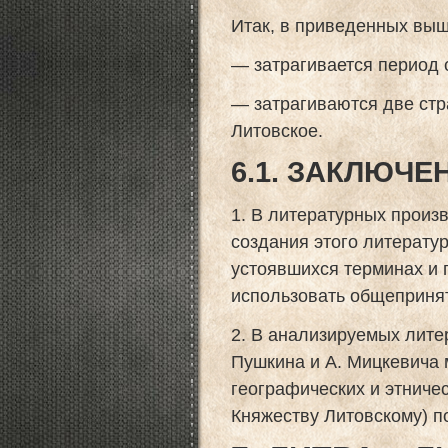
Итак, в приведенных выш
— затрагивается период с
— затрагиваются две стр
Литовское.
6.1. ЗАКЛЮЧЕ
1. В литературных прои
создания этого литерату
устоявшихся терминах и 
использовать общепринят
2. В анализируемых лите
Пушкина и А. Мицкевича 
географических и этниче
Княжеству Литовскому) п