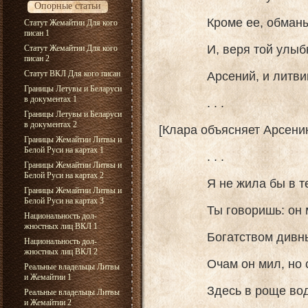
Опорные статьи
Кроме ее, обманыва
Статут Жемайтии Для кого
писан 1
И, веря той улыбке
Статут Жемайтии Для кого
писан 2
Арсений, и литвинку
Статут ВКЛ Для кого писан
Границы Летувы и Беларуси
в документах 1
. . .
Границы Летувы и Беларуси
в документах 2
[Клара объясняет Арсени
Границы Жемайтии Литвы и
Белой Руси на картах 1
. . .
Границы Жемайтии Литвы и
Белой Руси на картах 2
Я не жила бы в тер
Границы Жемайтии Литвы и
Белой Руси на картах 3
Ты говоришь: он мой!
Национальность дол-
жностных лиц ВКЛ 1
Богатством дивным,
Национальность дол-
жностных лиц ВКЛ 2
Очам он мил, но сер
Реальные владельцы Литвы
и Жемайтии 1
Здесь в роще воды 
Реальные владельцы Литвы
и Жемайтии 2