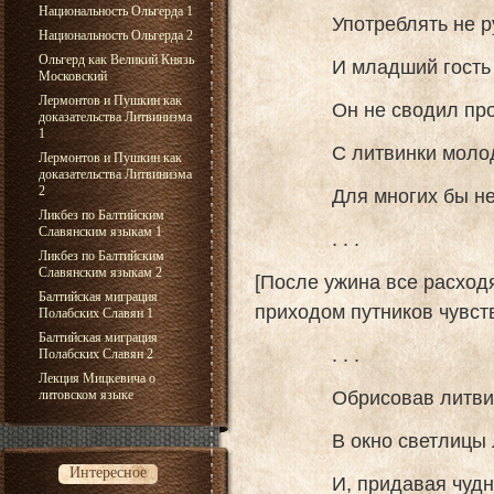
Национальность Ольгерда 1
Употреблять не русс
Национальность Ольгерда 2
Ольгерд как Великий Князь
И младший гость по 
Московский
Лермонтов и Пушкин как
Он не сводил пронз
доказательства Литвинизма
1
С литвинки молодой,
Лермонтов и Пушкин как
доказательства Литвинизма
2
Для многих бы не зна
Ликбез по Балтийским
Славянским языкам 1
. . .
Ликбез по Балтийским
Славянским языкам 2
[После ужина все расходя
Балтийская миграция
приходом путников чувств
Полабских Славян 1
Балтийская миграция
. . .
Полабских Славян 2
Лекция Мицкевича о
Обрисовав литвинки
литовском языке
В окно светлицы луч
Интересное
И, придавая чудный 