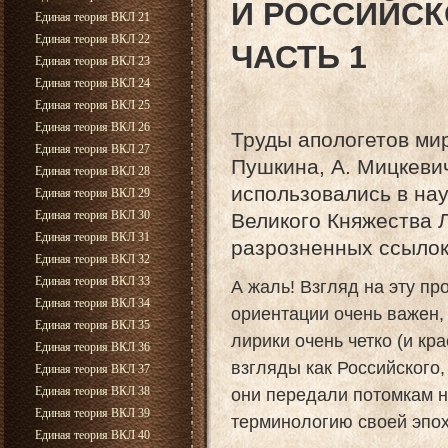
И РОССИЙСК
Единая теория ВКЛ 21
Единая теория ВКЛ 22
ЧАСТЬ 1
Единая теория ВКЛ 23
Единая теория ВКЛ 24
Единая теория ВКЛ 25
Единая теория ВКЛ 26
Труды апологетов мир
Единая теория ВКЛ 27
Пушкина, А. Мицкевич
Единая теория ВКЛ 28
использовались в на
Единая теория ВКЛ 29
Единая теория ВКЛ 30
Великого Княжества Л
Единая теория ВКЛ 31
разрозненных ссылок 
Единая теория ВКЛ 32
Единая теория ВКЛ 33
А жаль! Взгляд на эту п
Единая теория ВКЛ 34
ориентации очень важен,
Единая теория ВКЛ 35
лирики очень четко (и к
Единая теория ВКЛ 36
взгляды как Российского,
Единая теория ВКЛ 37
Единая теория ВКЛ 38
они передали потомкам не
Единая теория ВКЛ 39
терминологию своей эпох
Единая теория ВКЛ 40