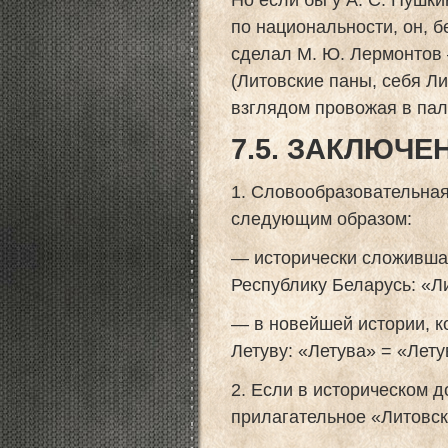
по национальности, он, б
сделал М. Ю. Лермонтов 
(Литовские паны, себя Л
взглядом провожая в пал
7.5. ЗАКЛЮЧЕ
1. Словообразовательная
следующим образом:
— исторически сложивша
Республику Беларусь: «Л
— в новейшей истории, к
Летуву: «Летува» = «Лету
2. Если в историческом 
прилагательное «Литовски