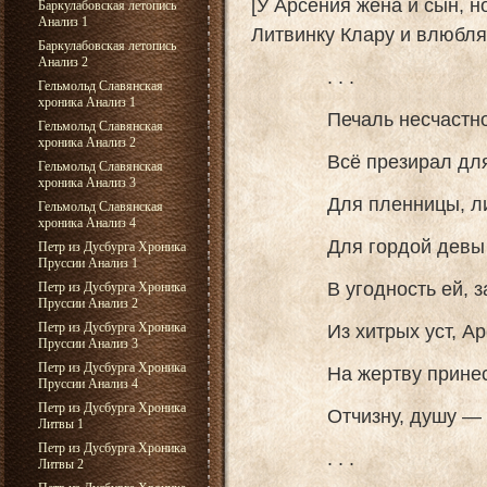
[У Арсения жена и сын, н
Баркулабовская летопись
Анализ 1
Литвинку Клару и влюбляе
Баркулабовская летопись
Анализ 2
. . .
Гельмольд Славянская
хроника Анализ 1
Печаль несчастной ж
Гельмольд Славянская
хроника Анализ 2
Всё презирал для но
Гельмольд Славянская
хроника Анализ 3
Для пленницы, литв
Гельмольд Славянская
хроника Анализ 4
Для гордой девы из 
Петр из Дусбурга Хроника
Пруссии Анализ 1
В угодность ей, за п
Петр из Дусбурга Хроника
Пруссии Анализ 2
Из хитрых уст, Арсе
Петр из Дусбурга Хроника
Пруссии Анализ 3
Петр из Дусбурга Хроника
На жертву принести 
Пруссии Анализ 4
Петр из Дусбурга Хроника
Отчизну, душу — всё 
Литвы 1
Петр из Дусбурга Хроника
. . .
Литвы 2