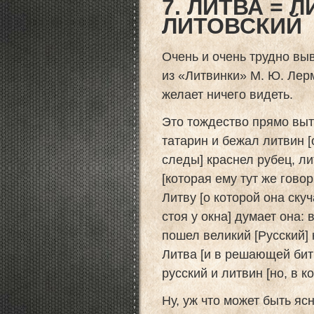
7. ЛИТВА = 
ЛИТОВСКИЙ
Очень и очень трудно в
из «Литвинки» М. Ю. Лерм
желает ничего видеть.
Это тождество прямо выте
татарин и бежал литвин [
следы] краснел рубец, ли
[которая ему тут же гово
Литву [о которой она ску
стоя у окна] думает она:
пошел великий [Русский] 
Литва [и в решающей бит
русский и литвин [но, в 
Ну, уж что может быть ясн