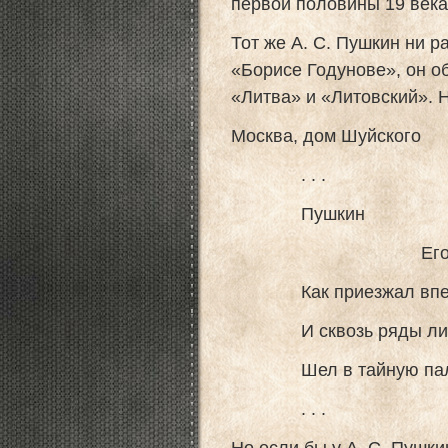
первой половины 19 века
Тот же А. С. Пушкин ни 
«Борисе Годунове», он о
«Литва» и «Литовский». 
Москва, дом Шуйского
. . .
Пушкин
Его сам Пуш
Как приезжал вперво
И сквозь ряды литов
Шел в тайную палат
. . .
Но если бы у А. С. Пушк