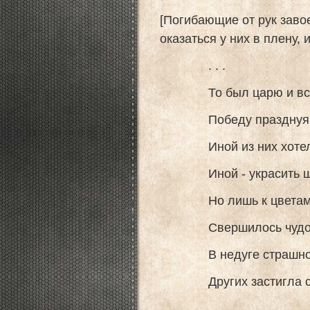
[Погибающие от рук завое
оказаться у них в плену,
. . .
То был царю и всем 
Победу празднуя н
Иной из них хотел с
Иной - украсить шл
Но лишь к цветам пр
Свершилось чудо пр
В недуге страшном с
Других застигла сме
. . .