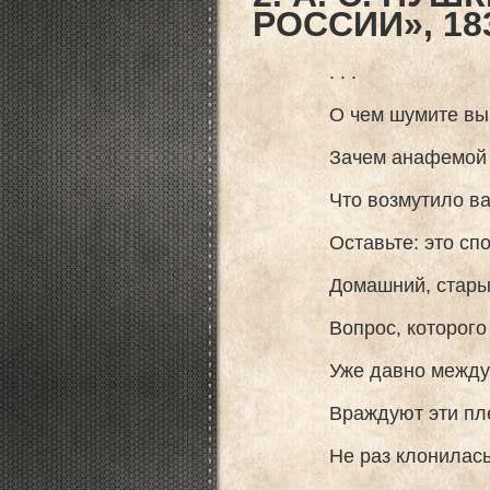
РОССИИ», 18
. . .
О чем шумите вы, н
Зачем анафемой гро
Что возмутило вас?
Оставьте: это спор 
Домашний, старый сп
Вопрос, которого не
Уже давно между 
Враждуют эти пле
Не раз клонилась п