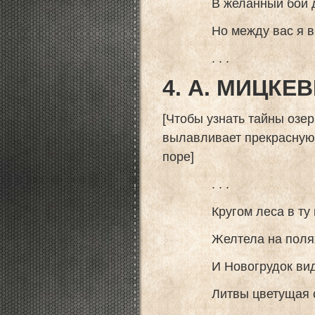
В желанный бой дру
Но между вас я виж
. . .
4. А. МИЦКЕ
[Чтобы узнать тайны озе
вылавливает прекрасную 
поре]
. . .
Кругом леса в ту по
Желтела на полях 
И Новогрудок виден
Литвы цветущая ст