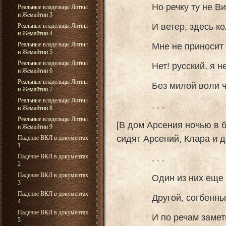
Но речку ту не Вили
Реальные владельцы Литвы
и Жемайтии 3
И ветер, здесь коле
Реальные владельцы Литвы
и Жемайтии 4
Мне не приносит пес
Реальные владельцы Литвы
и Жемайтии 5
Реальные владельцы Литвы
Нет! русский, я не 
и Жемайтии 6
Реальные владельцы Литвы
Без милой воли что
и Жемайтии 7
Реальные владельцы Литвы
. . .
и Жемайтии 8
Реальные владельцы Литвы
[В дом Арсения ночью в б
и Жемайтии 9
сидят Арсений, Клара и д
Падение ВКЛ в документах
1
. . .
Падение ВКЛ в документах
2
Падение ВКЛ в документах
Один из них еще во 
3
Падение ВКЛ в документах
Другой, согбенный жи
4
Падение ВКЛ в документах
И по речам заметно,
5