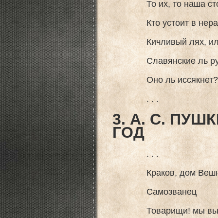
То их, то наша сто
Кто устоит в неравн
Кичливый лях, иль 
Славянские ль ручьи 
Оно ль иссякнет? во
. . .
3. А. С. ПУШ
ГОД
. . .
Краков, дом Вешне
Самозванец
Товарищи! мы высту