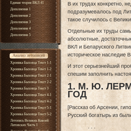
Единая теория ВКЛ 41
В их трудах конкретно, н
Дополнения 1
подразумевалось под Литв
Дополнения 2
такое случилось с Велик
Дополнения 3
Дополнения 4
Отдельные их труды самы
Дополнения 5
абсолютные, достаточные
ВКЛ и Беларуского Литви
историческое наследие В
Анализ летописей
Хроника Быховца Текст 1-1
И этот серьезнейший проб
Хроника Быховца Текст 1-2
спешим заполнить насто
Хроника Быховца Текст 2-1
Хроника Быховца Текст 2-2
1. М. Ю. ЛЕ
Хроника Быховца Текст 3
ГОД
Хроника Быховца Текст 4-1
Хроника Быховца Текст 4-2
[Рассказ об Арсении, гип
Хроника Быховца Текст 5-1
Русский богатырь из был
Хроника Быховца Текст 5-2
Летопись Великих Князей
Литовских Часть 1
. . .