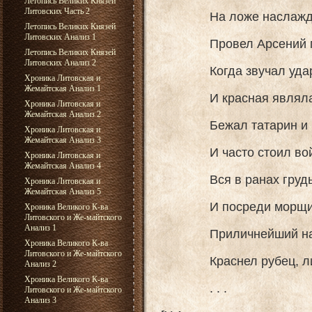
Летопись Великих Князей
Литовских Часть 2
На ложе наслажден
Летопись Великих Князей
Литовских Анализ 1
Провел Арсений мол
Летопись Великих Князей
Литовских Анализ 2
Когда звучал удар 
Хроника Литовская и
Жемайтская Анализ 1
И красная являлась
Хроника Литовская и
Жемайтская Анализ 2
Бежал татарин и бе
Хроника Литовская и
Жемайтская Анализ 3
И часто стоил войск
Хроника Литовская и
Жемайтская Анализ 4
Вся в ранах грудь о
Хроника Литовская и
Жемайтская Анализ 5
И посреди морщин е
Хроника Великого К-ва
Литовского и Же-майтского
Анализ 1
Приличнейший наряд 
Хроника Великого К-ва
Литовского и Же-майтского
Краснел рубец, лито
Анализ 2
Хроника Великого К-ва
. . .
Литовского и Же-майтского
Анализ 3