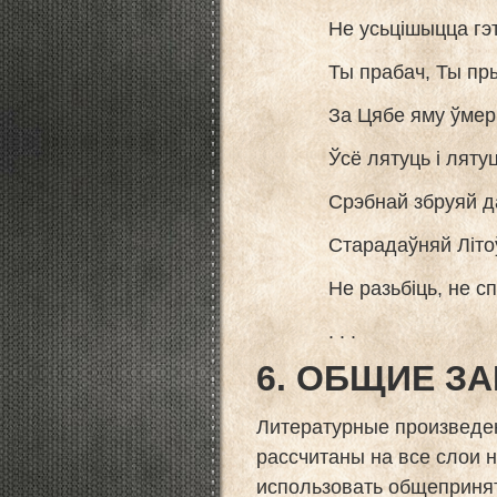
Не усьцішыцца гэтакі
Ты прабач, Ты прыйм
За Цябе яму ўмерці
Ўсё лятуць і лятуць 
Срэбнай збруяй дал
Старадаўняй Літоўс
Не разьбіць, не спын
. . .
6. ОБЩИЕ З
Литературные произведен
рассчитаны на все слои 
использовать общепринят