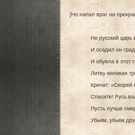
. . .
[Но напал враг на прекра
. . .
Но русский царь вой
И осадил он град М
И обуяла в этот гр
Литву великая тре
Кричат: «Скорей вор
Спасите! Русь валит
Пусть лучше смерть, 
Убьем, убьем друг д
. . .