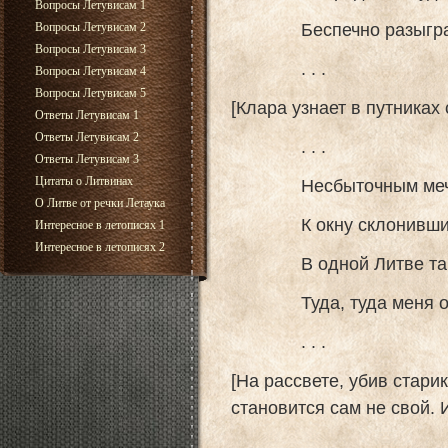
Вопросы Летувисам 1
Беспечно разыгралс
Вопросы Летувисам 2
Вопросы Летувисам 3
. . .
Вопросы Летувисам 4
Вопросы Летувисам 5
[Клара узнает в путниках
Ответы Летувисам 1
Ответы Летувисам 2
. . .
Ответы Летувисам 3
Цитаты о Литвинах
Несбыточным мечта
О Литве от речки Летаука
К окну склонившись,
Интересное в летописях 1
Интересное в летописях 2
В одной Литве так с
Туда, туда меня они
. . .
[На рассвете, убив стари
становится сам не свой. 
. . .