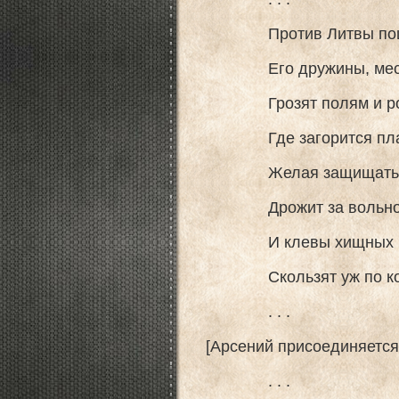
Против Литвы пошел 
Его дружины, месть
Грозят полям и роща
Где загорится плам
Желая защищать св
Дрожит за вольность
И клевы хищных птиц
Скользят уж по кост
. . .
[Арсений присоединяется 
. . .