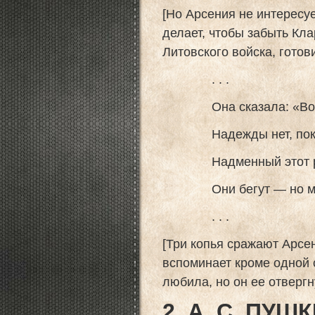
[Но Арсения не интересуе
делает, чтобы забыть Кл
Литовского войска, готов
. . .
Она сказала: «Воин
Надежды нет, покуд
Надменный этот рус
Они бегут — но мы 
. . .
[Три копья сражают Арсе
вспоминает кроме одной 
любила, но он ее отвергн
2. А. С. ПУ