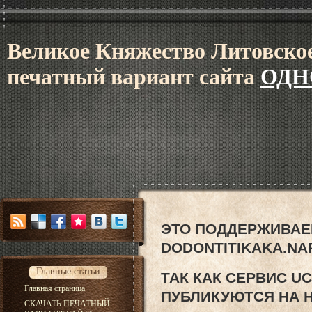
В
еликое Княжес
тво Литовское
печатный вариант сайта
ОДН
ЭТО ПОДДЕРЖИВАЕ
DODONTITIKAKA.NA
Главные статьи
ТАК КАК СЕРВИС U
Главная страница
ПУБЛИКУЮТСЯ НА 
СКАЧАТЬ ПЕЧАТНЫЙ