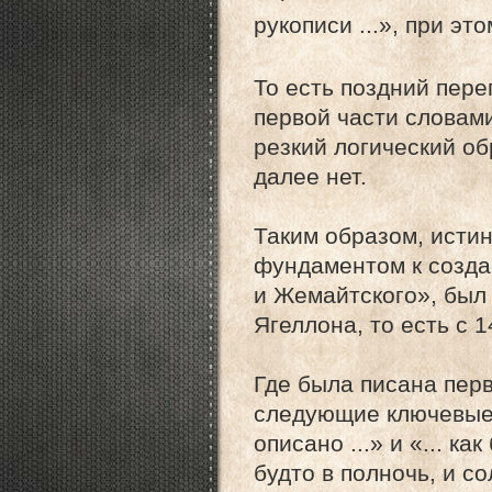
рукописи ...», при эт
То есть поздний пере
первой части словами
резкий логический о
далее нет.
Таким образом, исти
фундаментом к созда
и Жемайтского», был
Ягеллона, то есть с 1
Где была писана перв
следующие ключевые 
описано ...» и «... к
будто в полночь, и с