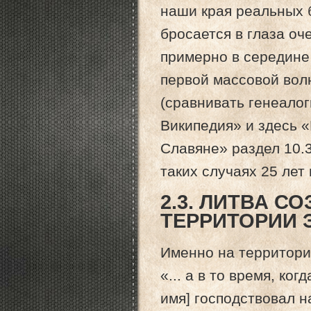
наши края реальных 
бросается в глаза о
примерно в середине 
первой массовой вол
(сравнивать генеало
Википедия» и здесь «
Славяне» раздел 10.
таких случаях 25 ле
2.3. ЛИТВА С
ТЕРРИТОРИИ 
Именно на территори
«... а в то время, ко
имя] господствовал н