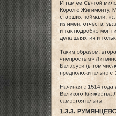
И там ее Святой мил
Королю Жигимонту, М
старших поймали, на
из имен, отчеств, зва
и так подробно мог п
дела шляхтич и толь
Таким образом, втор
«непростым» Литвино
Беларуси (в том числ
предположительно с 1
Начиная с 1514 года
Великого Княжества 
самостоятельны.
1.3.3. РУМЯНЦЕВ