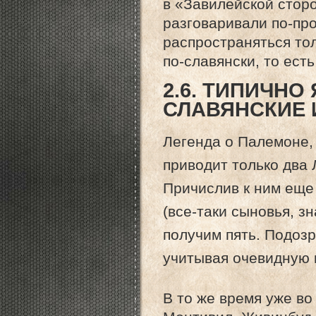
в «Завилейской сторо
разговаривали по-про
распространяться тол
по-славянски, то ест
2.6. ТИПИЧНО
СЛАВЯНСКИЕ
Легенда о Палемоне,
приводит только два 
Причислив к ним еще
(все-таки сыновья, з
получим пять. Подоз
учитывая очевидную 
В то же время уже во