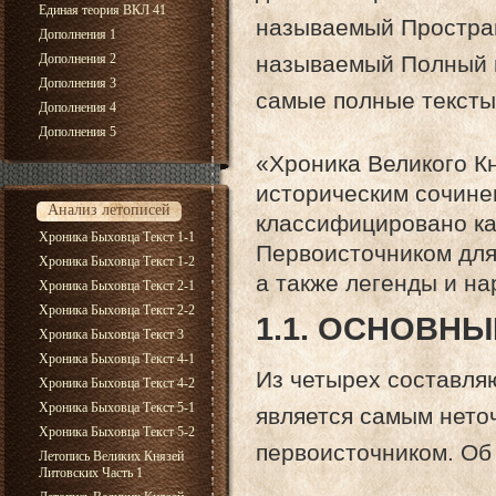
Единая теория ВКЛ 41
называемый Простран
Дополнения 1
Дополнения 2
называемый Полный в
Дополнения 3
самые полные тексты 
Дополнения 4
Дополнения 5
«Хроника Великого К
историческим сочине
Анализ летописей
классифицировано ка
Хроника Быховца Текст 1-1
Первоисточником для
Хроника Быховца Текст 1-2
а также легенды и н
Хроника Быховца Текст 2-1
Хроника Быховца Текст 2-2
1.1. ОСНОВН
Хроника Быховца Текст 3
Хроника Быховца Текст 4-1
Из четырех составля
Хроника Быховца Текст 4-2
Хроника Быховца Текст 5-1
является самым нет
Хроника Быховца Текст 5-2
первоисточником. Об 
Летопись Великих Князей
Литовских Часть 1