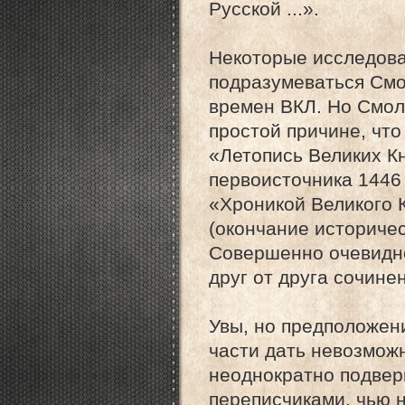
Русской ...».
Некоторые исследова
подразумеваться Смо
времен ВКЛ. Но Смол
простой причине, чт
«Летопись Великих К
первоисточника 1446 
«Хроникой Великого 
(окончание историчес
Совершенно очевидно
друг от друга сочине
Увы, но предположен
части дать невозможн
неоднократно подвер
переписчиками, чью 