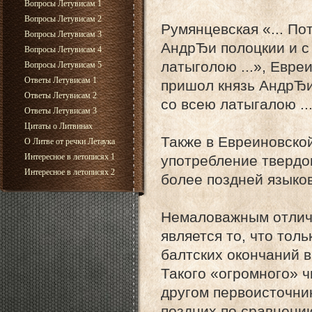
Вопросы Летувисам 1
Вопросы Летувисам 2
Румянцевская «... По
Вопросы Летувисам 3
АндрЂи полоцкии и c
Вопросы Летувисам 4
латыголою ...», Евре
Вопросы Летувисам 5
Ответы Летувисам 1
пришол князь АндрЂи
Ответы Летувисам 2
со всею латыгалою ...
Ответы Летувисам 3
Цитаты о Литвинах
Также в Евреиновско
О Литве от речки Летаука
Интересное в летописях 1
употребление твердог
Интересное в летописях 2
более поздней языко
Немаловажным отлич
является то, что тол
балтских окончаний 
Такого «огромного» ч
другом первоисточник
поздних по сравнени