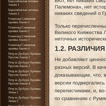
ВКЛ, нет никаких све
Баркулабовская летопись
Анализ 1
Палемона», нет исто
Баркулабовская летопись
никаких сведений о Г
Анализ 2
Гельмольд Славянская
хроника Анализ 1
Только перечисленны
Гельмольд Славянская
хроника Анализ 2
Великого Княжества Л
Гельмольд Славянская
неточных историческ
хроника Анализ 3
Гельмольд Славянская
1.2. РАЗЛИЧИ
хроника Анализ 4
Петр из Дусбурга Хроника
Пруссии Анализ 1
Не добавляют ценнос
Петр из Дусбурга Хроника
Пруссии Анализ 2
разных версий. В ка
Петр из Дусбурга Хроника
доказывающие, что, 
Пруссии Анализ 3
Петр из Дусбурга Хроника
версии подвергались
Пруссии Анализ 4
Петр из Дусбурга Хроника
переписчиками, и, во
Литвы 1
по сравнению с Румя
Петр из Дусбурга Хроника
Литвы 2