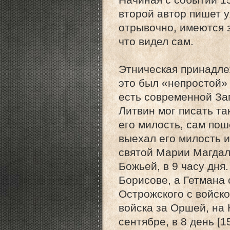
второй автор пишет у
отрывочно, имеются з
что видел сам.
Этническая принадле
это был «непростой»
есть современной За
Литвин мог писать та
его милость, сам пош
выехал его милость и
святой Марии Магдал
Божьей, в 9 часу дня
Борисове, а Гетмана
Острожского с войско
войска за Оршей, на 
сентябре, в 8 день [