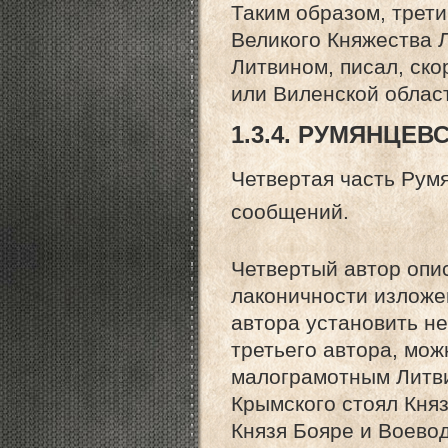
Таким образом, трет
Великого Княжества 
Литвином, писал, ско
или Виленской област
1.3.4. РУМЯНЦЕ
Четвертая часть Румя
сообщений.
Четвертый автор опис
лаконичности изложе
автора установить не
третьего автора, мож
малограмотным Литвин
Крымского стоял Кня
Князя Бояре и Воевод