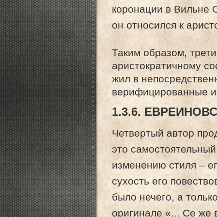
коронации в Вильне С
он относился к арис
Таким образом, трет
аристократичному со
жил в непосредствен
верифицированные ис
1.3.6. ЕВРЕИНО
Четвертый автор прод
это самостоятельный 
изменению стиля – ег
сухость его повество
было нечего, а только
оригинале «... Се же