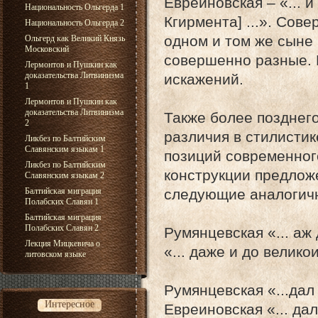
Евреиновская – «... 
Национальность Ольгерда 1
Кгирмента] ...». Сов
Национальность Ольгерда 2
одном и том же сыне
Ольгерд как Великий Князь
Московский
совершенно разные. 
Лермонтов и Пушкин как
доказательства Литвинизма
искажений.
1
Лермонтов и Пушкин как
доказательства Литвинизма
Также более позднег
2
различия в стилистик
Ликбез по Балтийским
Славянским языкам 1
позиций современног
Ликбез по Балтийским
конструкции предлож
Славянским языкам 2
Балтийская миграция
следующие аналогичн
Полабских Славян 1
Балтийская миграция
Полабских Славян 2
Румянцевская «... аж 
Лекция Мицкевича о
«... даже и до великои
литовском языке
Румянцевская «...дал
Интересное
Евреиновская «... дал