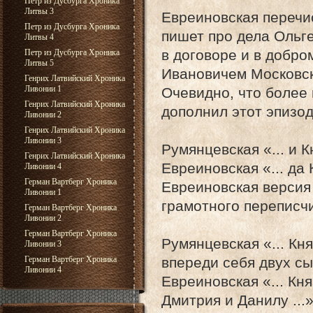
Петр из Дусбурга Хроника
Литвы 3
Евреиновская перечи
Петр из Дусбурга Хроника
пишет про дела Ольг
Литвы 4
в договоре и в добр
Петр из Дусбурга Хроника
Литвы 5
Ивановичем Московски
Генрих Латвийский Хроника
Ливонии 1
Очевидно, что более
Генрих Латвийский Хроника
дополнил этот эпизо
Ливонии 2
Генрих Латвийский Хроника
Ливонии 3
Румянцевская «... и 
Генрих Латвийский Хроника
Евреиновская «... да 
Ливонии 4
Герман Вартберг Хроника
Евреиновская версия 
Ливонии 1
грамотного переписчи
Герман Вартберг Хроника
Ливонии 2
Герман Вартберг Хроника
Румянцевская «... Кн
Ливонии 3
Герман Вартберг Хроника
впереди себя двух сы
Ливонии 4
Евреиновская «... Кн
Дмитрия и Данилу ...