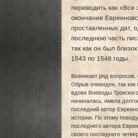
переводить как «Все 
окончание Евреиновск
проставленных дат, 
последнюю часть пис
так как он был близо
1543 по 1548 годы.
Возникает ряд вопросов,
Обрыв очевиден, так как 
вдове Воеводы Трокског
начиналась, имела долго
последний автор Евреино
истории. По этому поводу
последнего автора Евреи
своего последнего четвер