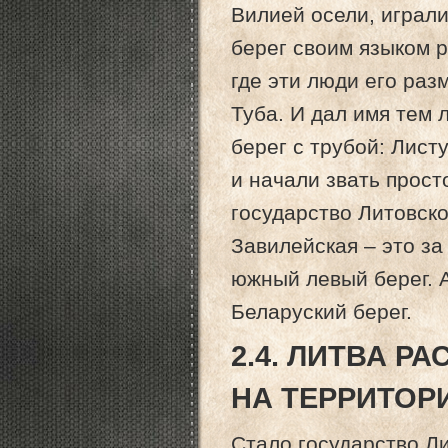
Вилией осели, играли
берег своим языком ро
где эти люди его раз
Туба. И дал имя тем
берег с трубой: Лист
и начали звать прост
государство Литовско
Завилейская – это за
южный левый берег. 
Беларуский берег.
2.4. ЛИТВА Р
НА ТЕРРИТОР
Стало государство Л