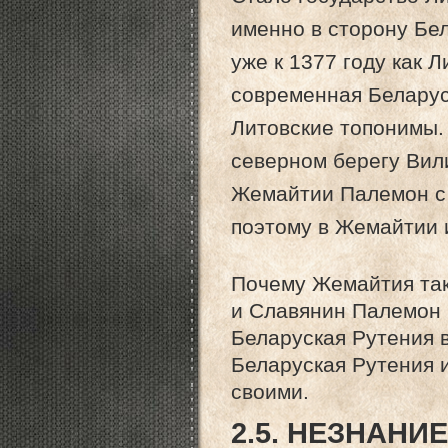
именно в сторону Бе
уже к 1377 году как 
современная Беларус
Литовские топонимы.
северном берегу Вили
Жемайтии Палемон с 
поэтому в Жемайтии 
Почему Жемайтия так
и Славянин Палемон 
Беларуская Рутения в
Беларуская Рутения 
своими.
2.5. НЕЗНАНИ