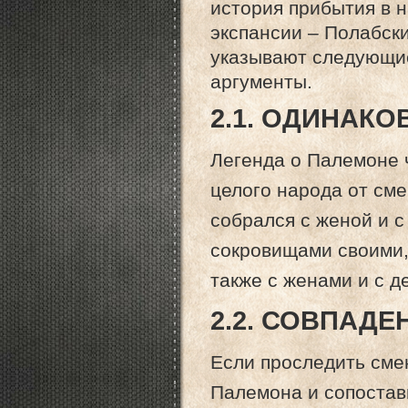
история прибытия в 
экспансии – Полабск
указывают следующие
аргументы.
2.1. ОДИНАК
Легенда о Палемоне 
целого народа от сме
собрался с женой и с
сокровищами своими, 
также с женами и с де
2.2. СОВПАД
Если проследить сме
Палемона и сопостав