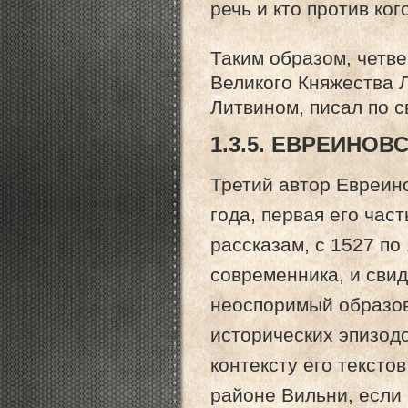
речь и кто против ког
Таким образом, четв
Великого Княжества 
Литвином, писал по с
1.3.5. ЕВРЕИНОВ
Третий автор Евреин
года, первая его час
рассказам, с 1527 по
современника, и сви
неоспоримый образов
исторических эпизод
контексту его текстов
районе Вильни, если 