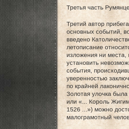
Третья часть Румянце
Третий автор прибега
основных событий, во
введено Католичеств
летописание относитс
изложения ни места, 
установить невозможн
события, происходив
уверенностью заключ
по крайней лаконично
Золотая улочка была 
или «... Король Жиги
1526 ...») можно дос
малограмотный челов