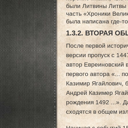
были Литвины Литвы 
часть «Хроники Вели
была написана где-т
1.3.2. ВТОРАЯ 
После первой истори
версии пропуск с 144
автор Евреиновский 
первого автора «... 
Казимир Ягайлович, б
Андрей Казимер Ягайл
рождения 1492 ...». 
сходятся в общем из
Начиная с событий 15