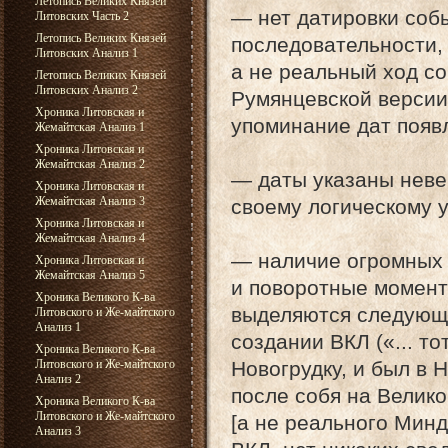
Летопись Великих Князей
— нет датировки соб
Литовских Часть 2
Летопись Великих Князей
последовательности,
Литовских Анализ 1
а не реальный ход с
Летопись Великих Князей
Литовских Анализ 2
Румянцевской версии 
Хроника Литовская и
упоминание дат появл
Жемайтская Анализ 1
Хроника Литовская и
Жемайтская Анализ 2
— даты указаны неве
Хроника Литовская и
Жемайтская Анализ 3
своему логическому 
Хроника Литовская и
Жемайтская Анализ 4
— наличие огромных 
Хроника Литовская и
Жемайтская Анализ 5
и поворотные момент
Хроника Великого К-ва
выделяются следующи
Литовского и Же-майтского
Анализ 1
создании ВКЛ («... то
Хроника Великого К-ва
Литовского и Же-майтского
Новогрудку, и был в 
Анализ 2
после собя на Велик
Хроника Великого К-ва
Литовского и Же-майтского
[а не реального Минд
Анализ 3