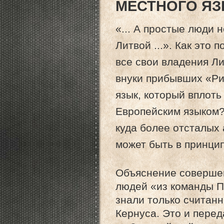
МЕСТНОГО Я
«... А простые люди 
Литвой ...». Как это
все свои владения Ли
внуки прибывших «Ри
язык, который вплот
Европейским языком? 
куда более отсталых
может быть в принцип
Объяснение совершен
людей «из команды П
знали только считанн
Кернуса. Это и пере