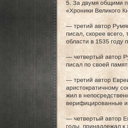
5. За двумя общими 
«Хроники Великого К
— третий автор Румя
писал, скорее всего,
области в 1535 году 
— четвертый автор Р
писал по своей памят
— третий автор Евре
аристократичному со
жил в непосредствен
верифицированные ис
— четвертый автор Е
годы, принадлежал к 