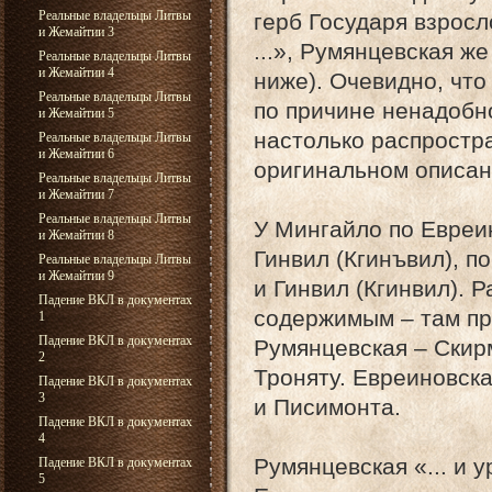
Реальные владельцы Литвы
герб Государя взросл
и Жемайтии 3
...», Румянцевская ж
Реальные владельцы Литвы
и Жемайтии 4
ниже). Очевидно, чт
Реальные владельцы Литвы
по причине ненадобно
и Жемайтии 5
настолько распростр
Реальные владельцы Литвы
и Жемайтии 6
оригинальном описан
Реальные владельцы Литвы
и Жемайтии 7
Реальные владельцы Литвы
У Мингайло по Евреи
и Жемайтии 8
Гинвил (Кгинъвил), п
Реальные владельцы Литвы
и Жемайтии 9
и Гинвил (Кгинвил). 
Падение ВКЛ в документах
содержимым – там пр
1
Падение ВКЛ в документах
Румянцевская – Скир
2
Троняту. Евреиновск
Падение ВКЛ в документах
3
и Писимонта.
Падение ВКЛ в документах
4
Румянцевская «... и 
Падение ВКЛ в документах
5