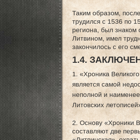
Таким образом, посл
трудился с 1536 по 1
региона, был знаком
Литвином, имел трудн
закончилось с его см
1.4. ЗАКЛЮЧЕ
1. «Хроника Великог
является самой недо
неполной и наименее
Литовских летописей
2. Основу «Хроники 
составляют две перв
«Литвинская», охват