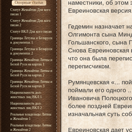
наместники, об этом 
Опорные статьи
Евреиновская версия
Статут Жемайтии Для кого
писан 1
Статут Жемайтии Для кого
писан 2
Гедемин назначает на
Статут ВКЛ Для кого писан
Олгимонта сына Миндо
Границы Летувы и Беларуси
Гольшанского, сына Г
в документах 1
Границы Летувы и Беларуси
Снова Евреиновская в
в документах 2
что она была перепи
Границы Жемайтии Литвы и
Белой Руси на картах 1
переписчиком.
Границы Жемайтии Литвы и
Белой Руси на картах 2
Румянцевская «... по
Границы Жемайтии Литвы и
Белой Руси на картах 3
поймали его одного .
Национальность дол-
Ивановича Полоцкого .
жностных лиц ВКЛ 1
Национальность дол-
более поздней Евреи
жностных лиц ВКЛ 2
изначальная суть соб
Реальные владельцы Литвы
и Жемайтии 1
Реальные владельцы Литвы
Евреиновская дает ус
и Жемайтии 2