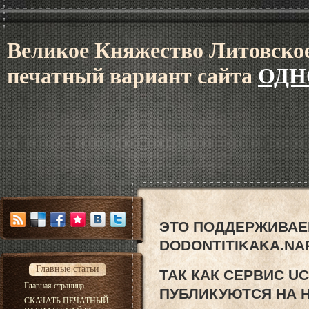
В
еликое Княжес
тво Литовское
печатный вариант сайта
ОДН
ЭТО ПОДДЕРЖИВАЕ
DODONTITIKAKA.NA
Главные статьи
ТАК КАК СЕРВИС U
Главная страница
ПУБЛИКУЮТСЯ НА 
СКАЧАТЬ ПЕЧАТНЫЙ