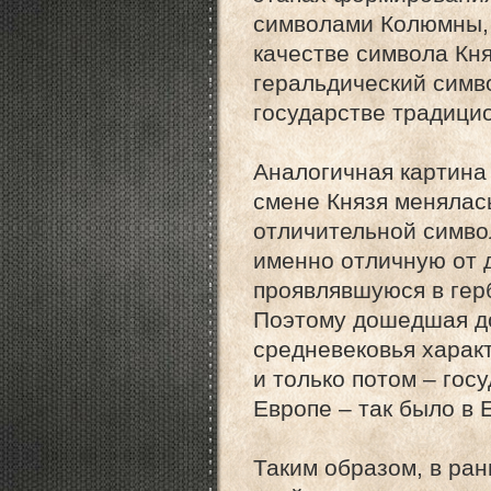
символами Колюмны, 
качестве символа Кн
геральдический симв
государстве традици
Аналогичная картина 
смене Князя менялась
отличительной симво
именно отличную от 
проявлявшуюся в герб
Поэтому дошедшая до
средневековья характ
и только потом – гос
Европе – так было в 
Таким образом, в ран