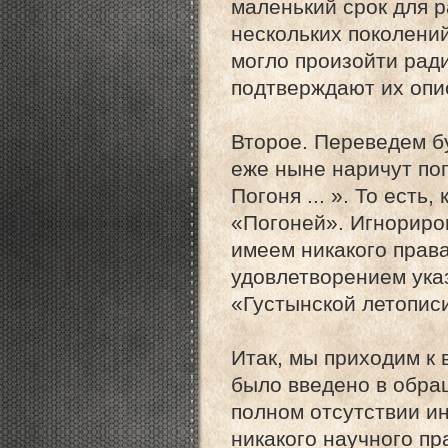
маленький срок для р
нескольких поколений
могло произойти рад
подтверждают их опи
Второе. Переведем бу
еже ныне наричут пого
Погоня ... ». То есть
«Погоней». Игнориро
имеем никакого права
удовлетворением ука
«Густынской летописи
Итак, мы приходим к 
было введено в обра
полном отсутствии и
никакого научного пр