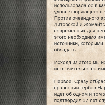
использовала ее в ка
удовлетворяющего вс
Против очевидного а
Литовской и Жемайтс
современных для нег
этого необходимо и
источники, которыми 
обладать.
Исходя из этого мы и
исключительно на им
Первое. Сразу отбра
сравнении гербов На
идет об одном и том 
подтвердил 17 лет сп