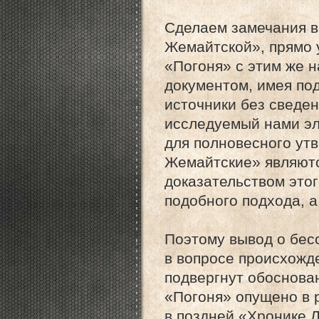
Сделаем замечания в
Жемайтской», прямо 
«Погоня» с этим же 
документом, имея по
источники без сведен
исследуемый нами эл
для полновесного ут
Жемайтские» являют
доказательством этог
подобного подхода, а
Поэтому вывод о бес
в вопросе происхожд
подвергнут обоснован
«Погоня» опущено в 
в поздней «Хронике Л