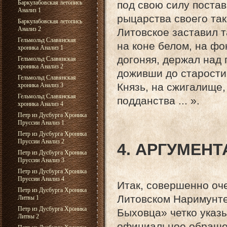
под свою силу постав
Баркулабовская летопись
Анализ 1
рыцарства своего так
Баркулабовская летопись
Анализ 2
Литовское заставил т
Гельмольд Славянская
на коне белом, на фо
хроника Анализ 1
догоняя, держал над 
Гельмольд Славянская
хроника Анализ 2
доживши до старости
Гельмольд Славянская
Князь, на сжигалище,
хроника Анализ 3
Гельмольд Славянская
подданства ... ».
хроника Анализ 4
Петр из Дусбурга Хроника
Пруссии Анализ 1
Петр из Дусбурга Хроника
Пруссии Анализ 2
4. АРГУМЕН
Петр из Дусбурга Хроника
Пруссии Анализ 3
Петр из Дусбурга Хроника
Пруссии Анализ 4
Итак, совершенно оче
Петр из Дусбурга Хроника
Литовском Наримунте
Литвы 1
Петр из Дусбурга Хроника
Быховца» четко указы
Литвы 2
официальное обращен