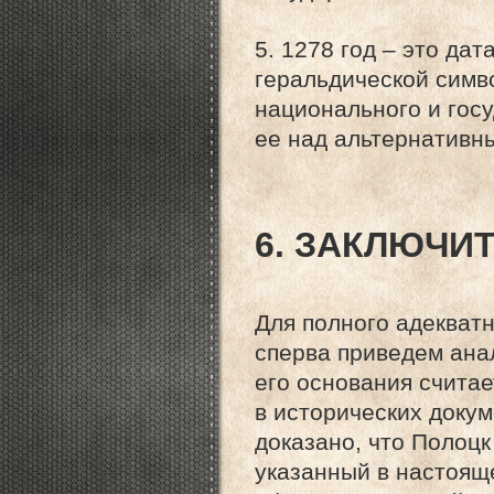
5. 1278 год – это да
геральдической симв
национального и гос
ее над альтернативн
6. ЗАКЛЮЧИ
Для полного адекват
сперва приведем ана
его основания считае
в исторических докум
доказано, что Полоцк
указанный в настояще