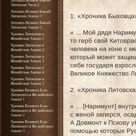
Летопись Великих Князей
Литовских Часть 2
Летопись Великих Князей
1. «Хроника Быховца»
Литовских Анализ 1
Летопись Великих Князей
Литовских Анализ 2
« ... Мой дядя Нарим
Хроника Литовская и
Жемайтская Анализ 1
то герб свой Китоврас
Хроника Литовская и
человека на коне с м
Жемайтская Анализ 2
который может защищ
Хроника Литовская и
Жемайтская Анализ 3
себе государя взросл
Хроника Литовская и
Великое Княжество Ли
Жемайтская Анализ 4
Хроника Литовская и
Жемайтская Анализ 5
2. «Хроника Литовска
Хроника Великого К-ва
Литовского и Же-майтского
Анализ 1
« ... [Наримунт] вну
Хроника Великого К-ва
Литовского и Же-майтского
с женой заперся, осад
Анализ 2
А Довмонт к Пскову у
Хроника Великого К-ва
Литовского и Же-майтского
помощью которых Рус
Анализ 3