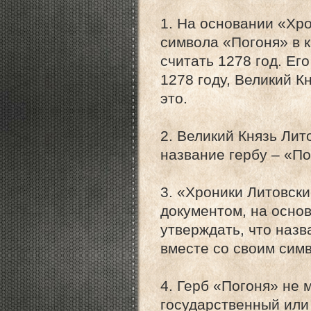
1. На основании «Хр
символа «Погоня» в 
считать 1278 год. Ег
1278 году, Великий К
это.
2. Великий Князь Лит
название гербу – «По
3. «Хроники Литовск
документом, на осно
утверждать, что назв
вместе со своим сим
4. Герб «Погоня» не 
государственный или