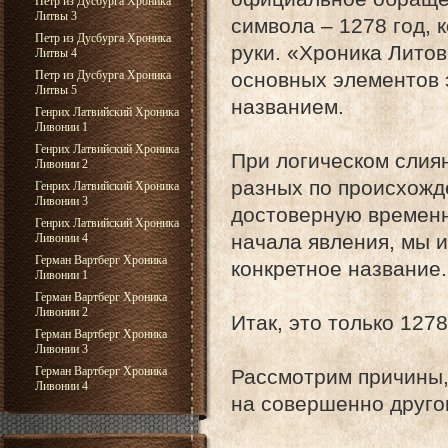
Петр из Дусбурга Хроника
Литвы 3
символа – 1278 год, 
Петр из Дусбурга Хроника
руки. «Хроника Лито
Литвы 4
основных элементов э
Петр из Дусбурга Хроника
Литвы 5
названием.
Генрих Латвийский Хроника
Ливонии 1
Генрих Латвийский Хроника
При логическом слия
Ливонии 2
разных по происхожд
Генрих Латвийский Хроника
Ливонии 3
достоверную временн
Генрих Латвийский Хроника
начала явления, мы 
Ливонии 4
Герман Вартберг Хроника
конкретное название.
Ливонии 1
Герман Вартберг Хроника
Ливонии 2
Итак, это только 1278
Герман Вартберг Хроника
Ливонии 3
Герман Вартберг Хроника
Рассмотрим причины,
Ливонии 4
на совершенно другог