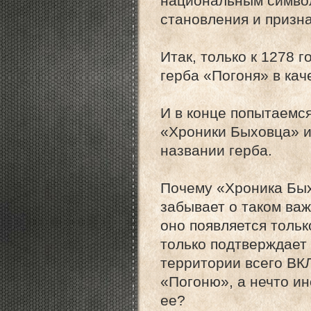
национальным символ
становления и призн
Итак, только к 1278
герба «Погоня» в кач
И в конце попытаемс
«Хроники Быховца» и
названии герба.
Почему «Хроника Бых
забывает о таком важ
оно появляется тольк
только подтверждает
территории всего ВКЛ
«Погоню», а нечто ин
ее?