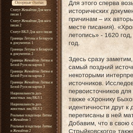
Для этого сперва во
Опорные статьи
исторических докуме
Статут Жемайтии Для кого
писан 1
причинам – их авторы
Статут Жемайтии Для кого
писан 2
месте писания). «Хро
Статут ВКЛ Для кого писан
летопись» - 1620 год
Границы Летувы и Беларуси
год.
в документах 1
Границы Летувы и Беларуси
в документах 2
Здесь сразу заметим,
Границы Жемайтии Литвы и
Белой Руси на картах 1
самый поздний источн
Границы Жемайтии Литвы и
некоторыми интерпре
Белой Руси на картах 2
источников. Исследо
Границы Жемайтии Литвы и
Белой Руси на картах 3
первоисточников для
Национальность дол-
также «Хронику Быхо
жностных лиц ВКЛ 1
Национальность дол-
идентичности друг к 
жностных лиц ВКЛ 2
переписаны в ней ма
Реальные владельцы Литвы
и Жемайтии 1
Добавим, что в свою
Реальные владельцы Литвы
Стрыйковского» такж
и Жемайтии 2