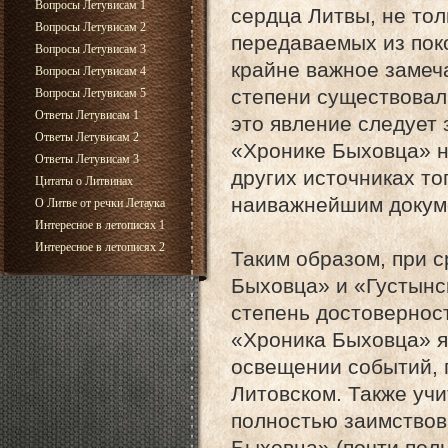
Вопросы Летувисам 1
сердца Литвы, не тол
Вопросы Летувисам 2
передаваемых из пок
Вопросы Летувисам 3
крайне важное замеча
Вопросы Летувисам 4
степени существовала
Вопросы Летувисам 5
Ответы Летувисам 1
это явление следует 
Ответы Летувисам 2
«Хронике Быховца» н
Ответы Летувисам 3
других источниках то
Цитаты о Литвинах
наиважнейшим докум
О Литве от речки Летаука
Интересное в летописях 1
Интересное в летописях 2
Таким образом, при 
Быховца» и «Густынс
степень достовернос
«Хроника Быховца» я
освещении событий, 
Литовском. Также уч
полностью заимствов
Быховца» (почти пол