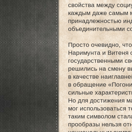
свойства между соц
каждым даже самым 
принадлежностью инд
объединительными со
Просто очевидно, чт
Наримунта и Витеня 
государственными сво
решились на смену в
в качестве наиглавн
в обращение «Погони
сильные характерист
Но для достижения м
мог использоваться т
таким символом стал
прообразы нельзя от