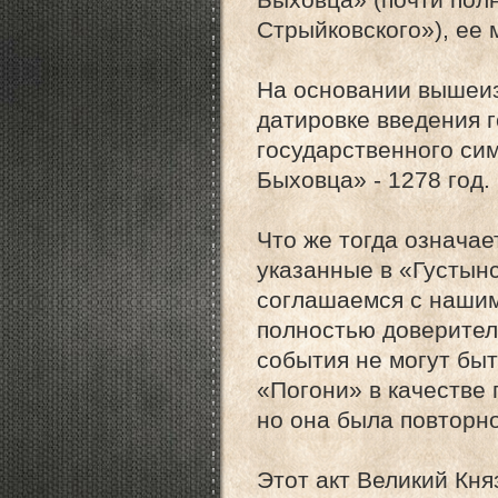
Стрыйковского»), ее
На основании вышеиз
датировке введения 
государственного си
Быховца» - 1278 год.
Что же тогда означае
указанные в «Густын
соглашаемся с нашим
полностью доверител
события не могут бы
«Погони» в качестве 
но она была повторн
Этот акт Великий Кня