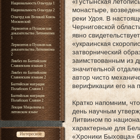
«Густынская летопис
Национальность Ольгерда 1
монастыре, возведенн
Национальность Ольгерда 2
реки Удоя. В настоящ
Ольгерд как Великий Князь
Московский
Черниговской област
Лермонтов и Пушкин как
доказательства Литвинизма
явно свидетельствует
1
«украинская скоропис
Лермонтов и Пушкин как
доказательства Литвинизма
затворнический обра
2
заимствованным из д
Ликбез по Балтийским
Славянским языкам 1
значительной отдале
Ликбез по Балтийским
автор чисто механиче
Славянским языкам 2
Балтийская миграция
верификации его на 
Полабских Славян 1
Балтийская миграция
Полабских Славян 2
Кратко напомним, чт
Лекция Мицкевича о
день научным утверж
литовском языке
Литвином по национа
характерные для Бела
Интересное
«Хроники Быховца» бы