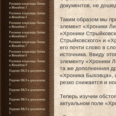
Реальные владельцы Литвы
документов, не доше
и Жемайтии 3
Реальные владельцы Литвы
и Жемайтии 4
Таким образом мы пр
Реальные владельцы Литвы
элемент «Хроники Ли
и Жемайтии 5
«Хроники Стрыйковск
Реальные владельцы Литвы
и Жемайтии 6
Стрыйковского» и «Х
Реальные владельцы Литвы
и Жемайтии 7
его почти слово в сл
Реальные владельцы Литвы
источника. Ввиду эт
и Жемайтии 8
элементу «Хроники Ли
Реальные владельцы Литвы
и Жемайтии 9
та же дополненная д
Падение ВКЛ в документах
«Хроника Быховца», 
1
Падение ВКЛ в документах
резко снижается и но
2
Падение ВКЛ в документах
3
Теперь изучим обсто
Падение ВКЛ в документах
актуальном поле «Хр
4
Падение ВКЛ в документах
5