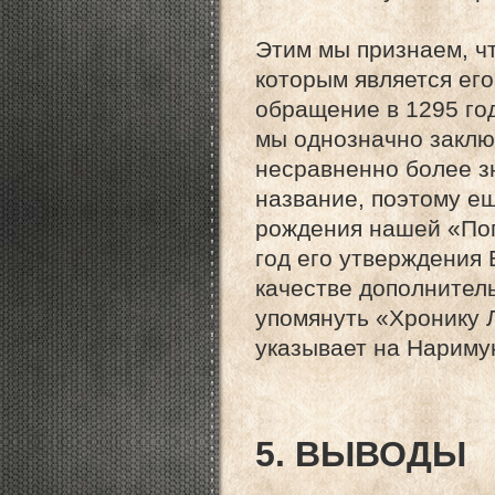
Этим мы признаем, чт
которым является ег
обращение в 1295 го
мы однозначно заклю
несравненно более з
название, поэтому е
рождения нашей «Пог
год его утверждения
качестве дополнител
упомянуть «Хронику 
указывает на Наримун
5. ВЫВОДЫ