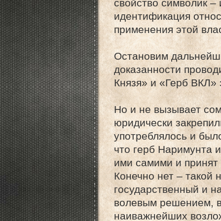
свойство символик – 
идентификация относи
применения этой влас
Остановим дальнейши
доказанности провод
Князя» и «Герб ВКЛ» 
Но и не вызывает сом
юридически закрепили
употреблялось и был
что герб Наримунта 
ими самими и принят
Конечно нет – такой
государственный и н
волевым решением, в 
наиважнейших возлож