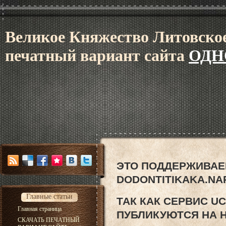
В
еликое Княжес
тво Литовское
печатный вариант сайта
ОДН
ЭТО ПОДДЕРЖИВАЕ
DODONTITIKAKA.NA
Главные статьи
ТАК КАК СЕРВИС U
Главная страница
ПУБЛИКУЮТСЯ НА 
СКАЧАТЬ ПЕЧАТНЫЙ