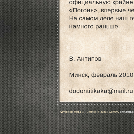
официальную крайне 
«Погоня», впервые че
На самом деле наш ге
намного раньше.
В. Антипов
Минск, февраль 2010 
dodontitikaka@mail.ru
Авторские права В. Антипов © 2026
|
Сделать
бесплатный