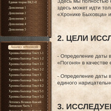
Здесь мы полностью 
Единая теория ВКЛ 41
здесь может идти тол
Дополнения 1
Дополнения 2
«Хронике Быховца» и
Дополнения 3
Дополнения 4
Дополнения 5
2. ЦЕЛИ ИС
Анализ летописей
Хроника Быховца Текст 1-1
- Определение даты 
Хроника Быховца Текст 1-2
«Погоня» в качестве 
Хроника Быховца Текст 2-1
Хроника Быховца Текст 2-2
- Определение даты в
Хроника Быховца Текст 3
Хроника Быховца Текст 4-1
единого нарицательн
Хроника Быховца Текст 4-2
Хроника Быховца Текст 5-1
Хроника Быховца Текст 5-2
Летопись Великих Князей
3. ИССЛЕДУ
Литовских Часть 1