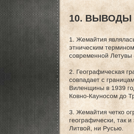
10. ВЫВОДЫ
1. Жемайтия являлас
этническим термином
современной Летувы 
2. Географическая г
совпадает с границам
Виленщины в 1939 год
Ковно-Кауносом до Тр
3. Жемайтия четко ог
географически, так и
Литвой, ни Русью.