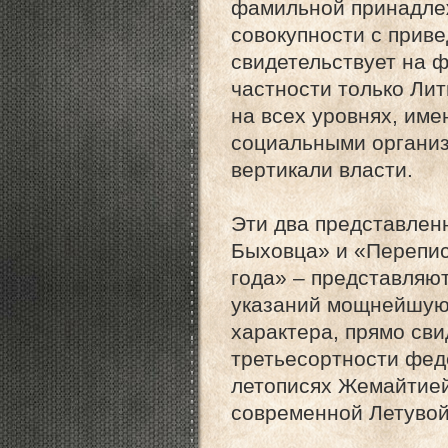
фамильной принадлеж
совокупности с прив
свидетельствует на ф
частности только Ли
на всех уровнях, им
социальными организ
вертикали власти.
Эти два представлен
Быховца» и «Перепис
года» – представляю
указаний мощнейшую 
характера, прямо св
третьесортности фед
летописях Жемайтией
современной Летуво