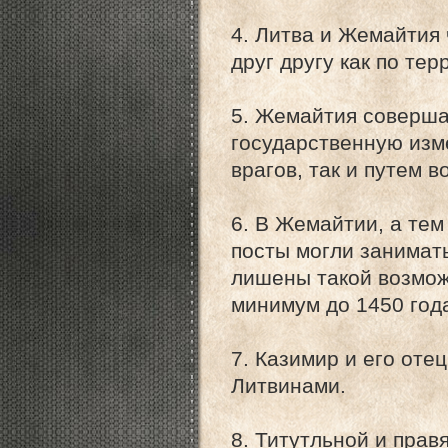
4. Литва и Жемайтия
друг другу как по тер
5. Жемайтия соверша
государственную изме
врагов, так и путем в
6. В Жемайтии, а тем
посты могли занимат
лишены такой возмож
минимум до 1450 год
7. Казимир и его оте
Литвинами.
8. Титутльной и прав