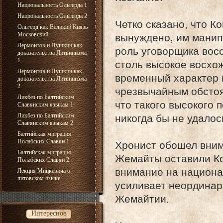
Национальность Ольгерда 1
Национальность Ольгерда 2
Четко сказано, что К
Ольгерд как Великий Князь
Московский
вынуждено, им манип
Лермонтов и Пушкин как
роль уговорщика восс
доказательства Литвинизма
1
столь высокое восхо
Лермонтов и Пушкин как
временный характер 
доказательства Литвинизма
2
чрезвычайным обстоя
Ликбез по Балтийским
что такого высокого 
Славянским языкам 1
Ликбез по Балтийским
никогда бы не удалос
Славянским языкам 2
Балтийская миграция
Полабских Славян 1
Хронист обошел вним
Балтийская миграция
Жемайты оставили Ко
Полабских Славян 2
внимание на национа
Лекция Мицкевича о
литовском языке
усиливает неординар
Жемайтии.
Интересное