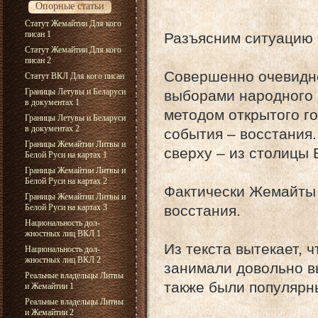
Опорные статьи
Статут Жемайтии Для кого
писан 1
Разъясним ситуацию 
Статут Жемайтии Для кого
писан 2
Совершенно очевидно
Статут ВКЛ Для кого писан
Границы Летувы и Беларуси
выборами народного 
в документах 1
методом открытого г
Границы Летувы и Беларуси
в документах 2
события – восстания.
Границы Жемайтии Литвы и
сверху – из столицы 
Белой Руси на картах 1
Границы Жемайтии Литвы и
Белой Руси на картах 2
Фактически Жемайты 
Границы Жемайтии Литвы и
Белой Руси на картах 3
восстания.
Национальность дол-
жностных лиц ВКЛ 1
Из текста вытекает, 
Национальность дол-
жностных лиц ВКЛ 2
занимали довольно вы
Реальные владельцы Литвы
также были популярн
и Жемайтии 1
Реальные владельцы Литвы
и Жемайтии 2