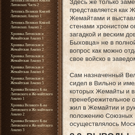
Летопись Великих Князей
Здесь же только заме
Литовских Часть 2
представляется как 
Летопись Великих Князей
Литовских Анализ 1
Жемайтами и выставл
Летопись Великих Князей
стенами хронистом о
Литовских Анализ 2
загадкой и веским до
Хроника Литовская и
Жемайтская Анализ 1
Быховца» не в полно
Хроника Литовская и
вопрос как можно от
Жемайтская Анализ 2
Хроника Литовская и
свое войско в заведо
Жемайтская Анализ 3
Хроника Литовская и
Жемайтская Анализ 4
Сам назначенный Вел
Хроника Литовская и
сидел в Вильно и име
Жемайтская Анализ 5
Хроника Великого К-ва
которых Жемайты и в
Литовского и Же-майтского
пренебрежительное о
Анализ 1
Хроника Великого К-ва
жил в Жемайтии и ру
Литовского и Же-майтского
Анализ 2
положению Союзных Р
Хроника Великого К-ва
осуществлялось Моск
Литовского и Же-майтского
Анализ 3