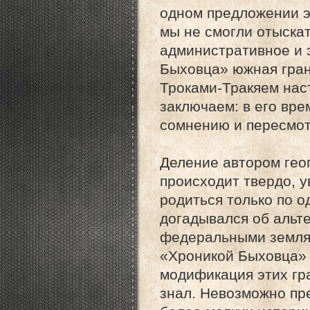
одном предложении э
мы не смогли отыска
административное и 
Быховца» южная гра
Троками-Тракяем нас
заключаем: в его вре
сомнению и пересмот
Деление автором гео
происходит твердо, 
родиться только по о
догадывался об альт
федеральными земля
«Хроникой Быховца» 
модификация этих гр
знал. Невозможно пре