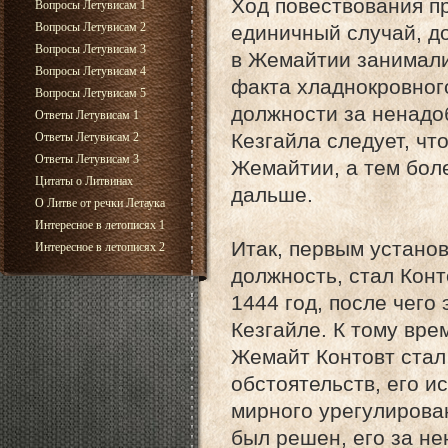
Ход повествования п
Вопросы Летувисам 1
Вопросы Летувисам 2
единичный случай, д
Вопросы Летувисам 3
в Жемайтии занимали
Вопросы Летувисам 4
факта хладнокровног
Вопросы Летувисам 5
должности за ненадо
Ответы Летувисам 1
Кезгайла следует, чт
Ответы Летувисам 2
Ответы Летувисам 3
Жемайтии, а тем бол
Цитаты о Литвинах
дальше.
О Литве от речки Летаука
Интересное в летописях 1
Итак, первым устано
Интересное в летописях 2
должность, стал Конт
1444 год, после чего
Кезгайле. К тому вре
Жемайт Контовт стал
обстоятельств, его и
мирного урегулирова
был решен, его за не