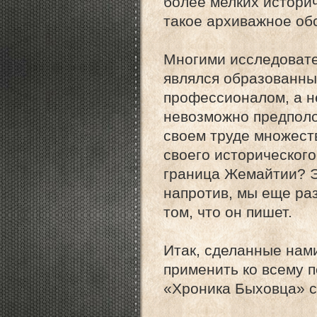
более мелких историч
такое архиважное об
Многими исследовате
являлся образованны
профессионалом, а н
невозможно предполо
своем труде множест
своего исторического
граница Жемайтии? 
напротив, мы еще ра
том, что он пишет.
Итак, сделанные нам
применить ко всему п
«Хроника Быховца» ст