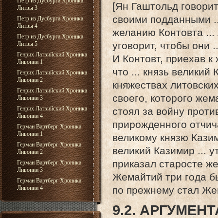
Петр из Дусбурга Хроника
[Ян Гаштольд говорит 
Литвы 3
своими подданными ...
Петр из Дусбурга Хроника
Литвы 4
желанию Контовта ...
Петр из Дусбурга Хроника
уговорит, чтобы они ..
Литвы 5
Генрих Латвийский Хроника
И Контовт, приехав к
Ливонии 1
что ... князь великий
Генрих Латвийский Хроника
Ливонии 2
княжествах литовских
Генрих Латвийский Хроника
своего, которого жем
Ливонии 3
Генрих Латвийский Хроника
стоял за войну проти
Ливонии 4
прирожденного отчич
Герман Вартберг Хроника
Ливонии 1
великому князю Казими
Герман Вартберг Хроника
великий Казимир ... 
Ливонии 2
приказал старосте же
Герман Вартберг Хроника
Ливонии 3
Жемайтий три года бы
Герман Вартберг Хроника
Ливонии 4
по прежнему стал Же
9.2. АРГУМЕН