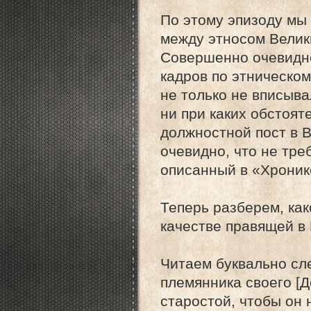
По этому эпизоду мы
между этносом Велик
Совершенно очевидно
кадров по этническо
не только не вписыв
ни при каких обстоят
должностной пост в В
очевидно, что не тре
описанный в «Хроник
Теперь разберем, ка
качестве правящей в
Читаем буквально сле
племянника своего [
старостой, чтобы он 