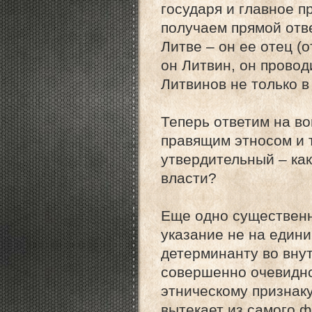
государя и главное п
получаем прямой отв
Литве – он ее отец (
он Литвин, он прово
Литвинов не только в
Теперь ответим на во
правящим этносом и 
утвердительный – как
власти?
Еще одно существенн
указание не на един
детерминанту во вну
совершенно очевидно
этническому признаку
вытекает из самого ф