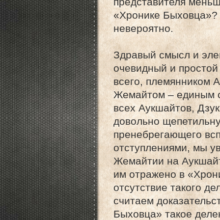
представителя меньши
«Хронике Быховца»? 
невероятно.
Здравый смысл и эле
очевидный и простой
всего, племянником А
Жемайтом – единым с
всех Аукшайтов, Дзу
довольно щепетильну
пренебрегающего вс
отступлениями, мы ув
Жемайтии на Аукшайт
им отражено в «Хрон
отсутствие такого д
считаем доказательс
Быховца» такое деле