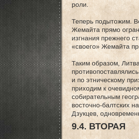
роли.
Теперь подытожим. В
Жемайта прямо ограни
изгнания прежнего ст
«своего» Жемайта пр
Таким образом, Литв
противопоставлялись 
и по этническому при
приходим к очевидно
собирательным геогр
восточно-балтских н
Дзукцев, одновремен
9.4. ВТОРАЯ