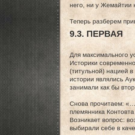
него, ни у Жемайтии 
Теперь разберем при
9.3. ПЕРВАЯ
Для максимального у
Историки современно
(титульной) нацией в
истории являлись Ау
занимали как бы вто
Снова прочитаем: «…
племянника Контовта
Возникает вопрос: в
выбирали себе в кач