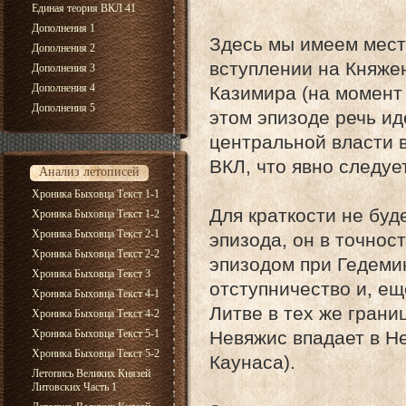
Единая теория ВКЛ 41
Дополнения 1
Здесь мы имеем мест
Дополнения 2
вступлении на Княже
Дополнения 3
Дополнения 4
Казимира (на момент
Дополнения 5
этом эпизоде речь и
центральной власти 
ВКЛ, что явно следует
Анализ летописей
Хроника Быховца Текст 1-1
Для краткости не бу
Хроника Быховца Текст 1-2
Хроника Быховца Текст 2-1
эпизода, он в точнос
Хроника Быховца Текст 2-2
эпизодом при Гедемин
Хроника Быховца Текст 3
отступничество и, е
Хроника Быховца Текст 4-1
Литве в тех же грани
Хроника Быховца Текст 4-2
Хроника Быховца Текст 5-1
Невяжис впадает в Не
Хроника Быховца Текст 5-2
Каунаса).
Летопись Великих Князей
Литовских Часть 1