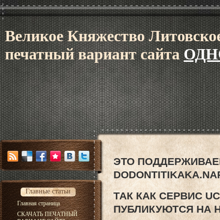
В
еликое Княжес
тво Литовское
печатный вариант сайта
ОДН
ЭТО ПОДДЕРЖИВАЕ
DODONTITIKAKA.NA
Главные статьи
ТАК КАК СЕРВИС U
Главная страница
ПУБЛИКУЮТСЯ НА 
СКАЧАТЬ ПЕЧАТНЫЙ