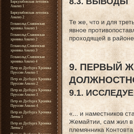
8.3. ВЫВОДЫ
Баркулабовская летопись
Анализ 1
Баркулабовская летопись
Анализ 2
Те же, что и для тре
Гельмольд Славянская
хроника Анализ 1
явное противопостав
Гельмольд Славянская
проходящей в районе
хроника Анализ 2
Гельмольд Славянская
хроника Анализ 3
Гельмольд Славянская
хроника Анализ 4
9. ПЕРВЫЙ 
Петр из Дусбурга Хроника
Пруссии Анализ 1
ДОЛЖНОСТНО
Петр из Дусбурга Хроника
Пруссии Анализ 2
Петр из Дусбурга Хроника
9.1. ИССЛЕД
Пруссии Анализ 3
Петр из Дусбурга Хроника
Пруссии Анализ 4
Петр из Дусбурга Хроника
«... и наместников с
Литвы 1
Жемайтии, сам жил в
Петр из Дусбурга Хроника
Литвы 2
племянника Контовта 