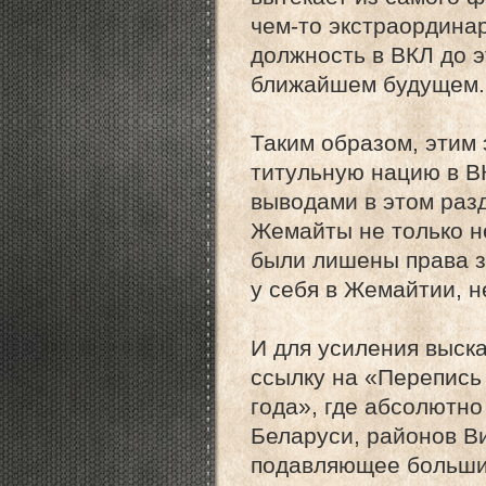
чем-то экстраордина
должность в ВКЛ до э
ближайшем будущем.
Таким образом, этим
титульную нацию в 
выводами в этом разд
Жемайты не только н
были лишены права з
у себя в Жемайтии, н
И для усиления выск
ссылку на «Перепись
года», где абсолютн
Беларуси, районов Ви
подавляющее больши