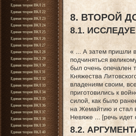
Единая теория ВКЛ 21
Единая теория ВКЛ 22
8. ВТОРОЙ 
Единая теория ВКЛ 23
Единая теория ВКЛ 24
8.1. ИССЛЕД
Единая теория ВКЛ 25
Единая теория ВКЛ 26
Единая теория ВКЛ 27
« ... А затем пришли 
Единая теория ВКЛ 28
подчиняться великому
Единая теория ВКЛ 29
Единая теория ВКЛ 30
был очень опечален т
Единая теория ВКЛ 31
Княжества Литовского
Единая теория ВКЛ 32
владениям своим, вс
Единая теория ВКЛ 33
приготовились к войн
Единая теория ВКЛ 34
Единая теория ВКЛ 35
силой, как было ране
Единая теория ВКЛ 36
на Жемайтию и стал 
Единая теория ВКЛ 37
Невяже ... [речь идет
Единая теория ВКЛ 38
Единая теория ВКЛ 39
8.2. АРГУМЕН
Единая теория ВКЛ 40