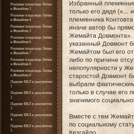
Избранный племянник
Реальные владельцы Литвы
и Жемайтии 3
только его дядя («..
Реальные владельцы Литвы
племянника Контовта .
и Жемайтии 4
иначе автор бы прямо
Реальные владельцы Литвы
и Жемайтии 5
Жемайта Довмонта». 
Реальные владельцы Литвы
и Жемайтии 6
указанный Довмонт б
Реальные владельцы Литвы
Жемайтом был его оте
и Жемайтии 7
либо по причине отсу
Реальные владельцы Литвы
и Жемайтии 8
непопулярности у Же
Реальные владельцы Литвы
старостой Довмонт б
и Жемайтии 9
Падение ВКЛ в документах
выбрали фактическим
1
только в случае его 
Падение ВКЛ в документах
2
значимого социально
Падение ВКЛ в документах
3
Падение ВКЛ в документах
Вместе с тем Жемайт 
4
по социальному стат
Падение ВКЛ в документах
5
Кезгайло.