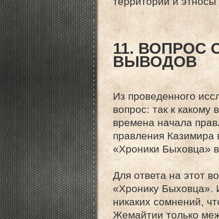
территории и этносы
11. ВОПРОС
ВЫВОДОВ
Из проведенного исс
вопрос: так к каком
времена начала прав
правления Казимира 
«Хроники Быховца» в
Для ответа на этот 
«Хронику Быховца». 
никаких сомнений, ч
Жемайтии только меж