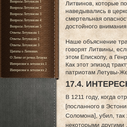
Вопросы Летувисам 1
Литвинов, которые п
Вопросы Летувисам 2
наведывались в церк
Вопросы Летувисам 3
смертельная опаснос
Вопросы Летувисам 4
достойного внимания
Вопросы Летувисам 5
Ответы Летувисам 1
Ответы Летувисам 2
Наше объяснение тра
Ответы Летувисам 3
говорят Литвины, ес
Цитаты о Литвинах
этом Епископу, а Ген
О Литве от речки Летаука
Как этот эпизод трак
Интересное в летописях 1
Интересное в летописях 2
патриотам Летувы-Же
17.4. ИНТЕРЕ
В 1211 году, когда от
[посланного в Эстон
Соломона], убил, так
некоторыми другими 