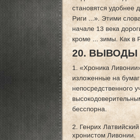
становятся удобнее д
Риги ...». Этими слов
начале 13 века доро
кроме ... зимы. Как в 
20. ВЫВОДЫ
1. «Хроника Ливонии
изложенные на бумаг
непосредственного у
высокодоверительным
бесспорна.
2. Генрих Латвийски
хронистом Ливонии.