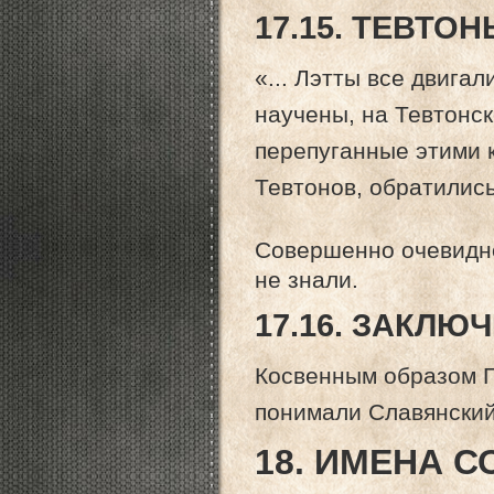
17.15. ТЕВТО
«... Лэтты все двигал
научены, на Тевтонско
перепуганные этими к
Тевтонов, обратились 
Совершенно очевидно
не знали.
17.16. ЗАКЛЮ
Косвенным образом Г
понимали Славянский
18. ИМЕНА 