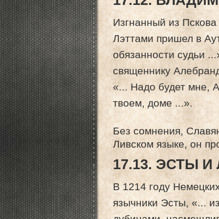
17.12. ВЛАДИ
Изгнанный из Пскова 
Лэттами пришел в Аут
обязанности судьи ..
священнику Алебранд
«... Надо будет мне,
твоем, доме ...».
Без сомнения, Славя
Ливском языке, он пр
17.13. ЭСТЫ 
В 1214 году Немецки
язычники Эсты, «... и
дубинами, насмешливо