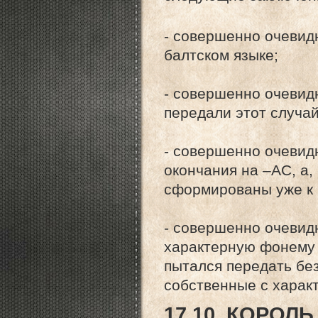
- совершенно очевидн
балтском языке;
- совершенно очевид
передали этот случай
- совершенно очевид
окончания на –АС, а
сформированы уже к к
- совершенно очевидн
характерную фонему 
пытался передать бе
собственные с харак
17.10. КОРОЛ