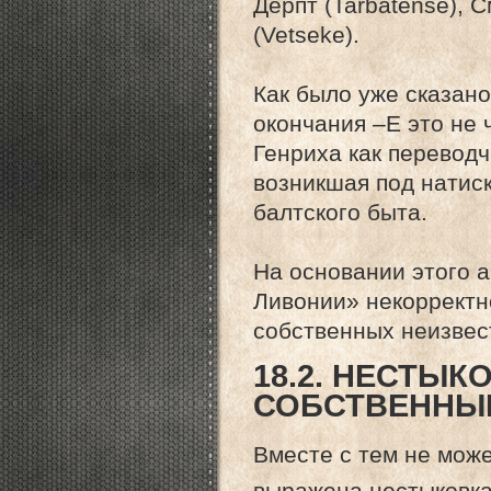
Дерпт (Tarbatense), С
(Vetseke).
Как было уже сказано
окончания –Е это не
Генриха как переводч
возникшая под натис
балтского быта.
На основании этого 
Ливонии» некорректно
собственных неизвес
18.2. НЕСТЫК
СОБСТВЕННЫ
Вместе с тем не може
выражена нестыковка