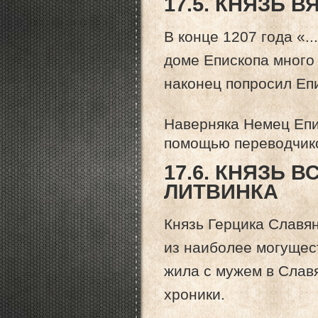
17.5. КНЯЗЬ 
В конце 1207 года «.
доме Епископа много 
наконец попросил Епи
Наверняка Немец Епи
помощью переводчик
17.6. КНЯЗЬ 
ЛИТВИНКА
Князь Герцика Славян
из наиболее могущест
жила с мужем в Славя
хроники.