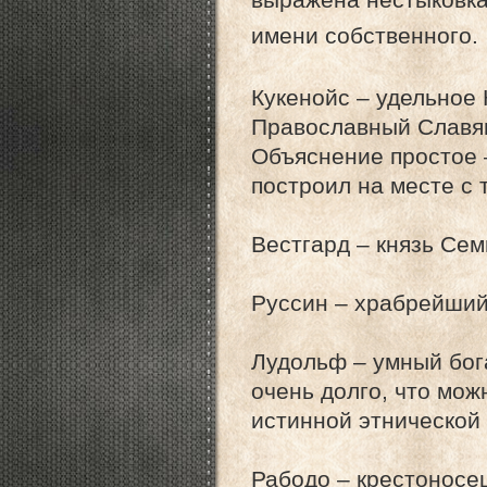
имени собственного.
Кукенойс – удельное 
Православный Славян
Объяснение простое 
построил на месте с 
Вестгард – князь Сем
Руссин – храбрейший 
Лудольф – умный бог
очень долго, что мож
истинной этнической
Рабодо – крестоносец