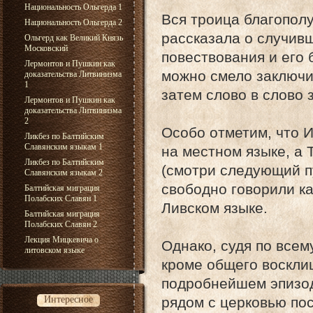
Национальность Ольгерда 1
Вся троица благополу
Национальность Ольгерда 2
рассказала о случив
Ольгерд как Великий Князь
Московский
повествования и его
Лермонтов и Пушкин как
можно смело заключит
доказательства Литвинизма
1
затем слово в слово 
Лермонтов и Пушкин как
доказательства Литвинизма
2
Особо отметим, что 
Ликбез по Балтийским
Славянским языкам 1
на местном языке, а
Ликбез по Балтийским
(смотри следующий пу
Славянским языкам 2
свободно говорили ка
Балтийская миграция
Полабских Славян 1
Ливском языке.
Балтийская миграция
Полабских Славян 2
Лекция Мицкевича о
Однако, судя по всему
литовском языке
кроме общего воскли
подробнейшем эпизод
Интересное
рядом с церковью по