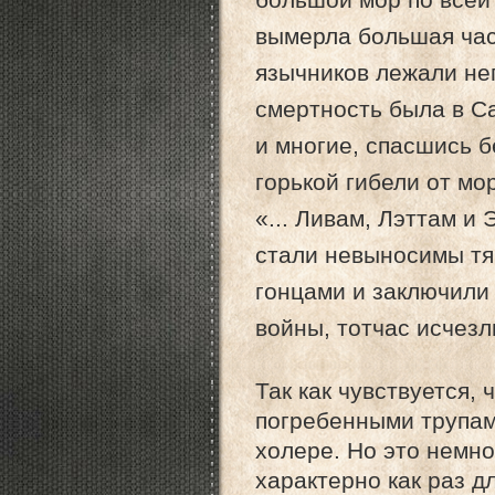
вымерла большая час
язычников лежали неп
смертность была в Са
и многие, спасшись б
горькой гибели от мор
«... Ливам, Лэттам и
стали невыносимы тя
гонцами и заключили
войны, тотчас исчезл
Так как чувствуется, 
погребенными трупами,
холере. Но это немно
характерно как раз д