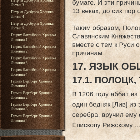
Петр из Дусбурга Хроника
бумаге. И эти причин
Литвы 3
13 веках, до сих пор 
Петр из Дусбурга Хроника
Литвы 4
Петр из Дусбурга Хроника
Таким образом, Поло
Литвы 5
Славянским Княжеств
Генрих Латвийский Хроника
Ливонии 1
вместе с тем к Руси 
Генрих Латвийский Хроника
Ливонии 2
причинам.
Генрих Латвийский Хроника
Ливонии 3
17. ЯЗЫК О
Генрих Латвийский Хроника
Ливонии 4
17.1. ПОЛОЦК
Герман Вартберг Хроника
Ливонии 1
В 1206 году аббат из 
Герман Вартберг Хроника
Ливонии 2
один бедняк [Лив] из 
Герман Вартберг Хроника
Ливонии 3
серебра, вручил ему 
Герман Вартберг Хроника
Ливонии 4
Епископу Рижскому ...