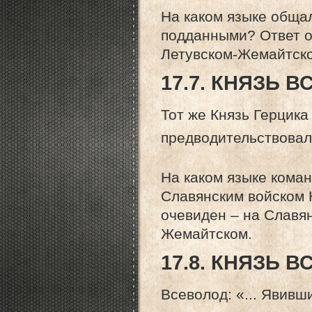
На каком языке обща
подданными? Ответ оч
Летувском-Жемайтск
17.7. КНЯЗЬ 
Тот же Князь Герцика
предводительствовал 
На каком языке кома
Славянским войском 
очевиден – на Славян
Жемайтском.
17.8. КНЯЗЬ 
Всеволод: «... Явивши