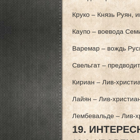
Круко – Князь Руян, 
Каупо – воевода Семи
Варемар – вождь Рус
Свельгат – предводит
Кириан – Лив-христи
Лайян – Лив-христиа
Лембевальде – Лив-х
19. ИНТЕРЕ