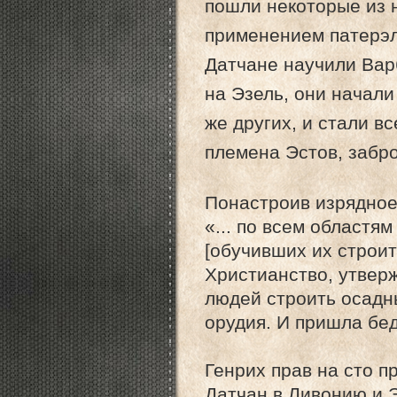
пошли некоторые из 
применением патерэл
Датчане научили Вар
на Эзель, они начал
же других, и стали вс
племена Эстов, забро
Понастроив изрядное
«... по всем областя
[обучивших их строит
Христианство, утверж
людей строить осадн
орудия. И пришла беда
Генрих прав на сто п
Датчан в Ливонию и 