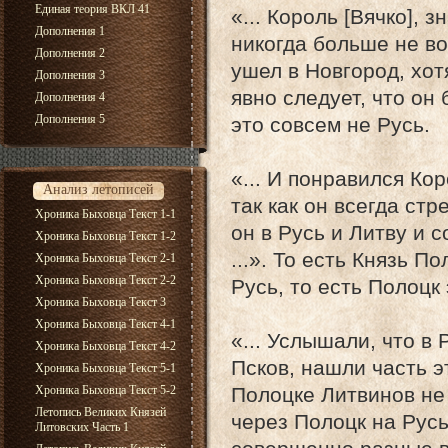
Единая теория ВКЛ 41
«... Король [Вячко], 
Дополнения 1
никогда больше не во
Дополнения 2
ушел в Новгород, хот
Дополнения 3
явно следует, что он 
Дополнения 4
Дополнения 5
это совсем не Русь.
«... И понравился Ко
Анализ летописей
так как он всегда ст
Хроника Быховца Текст 1-1
он в Русь и Литву и 
Хроника Быховца Текст 1-2
...». То есть Князь П
Хроника Быховца Текст 2-1
Хроника Быховца Текст 2-2
Русь, то есть Полоцк 
Хроника Быховца Текст 3
Хроника Быховца Текст 4-1
«... Услышали, что в
Хроника Быховца Текст 4-2
Псков, нашли часть э
Хроника Быховца Текст 5-1
Хроника Быховца Текст 5-2
Полоцке Литвинов не
Летопись Великих Князей
через Полоцк на Русь
Литовских Часть 1