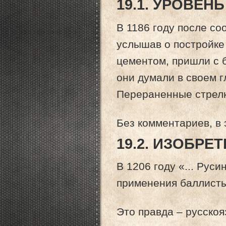
19.1. УРОВЕН
В 1186 году после со
услышав о постройке 
цементом, пришли с 
они думали в своем г
Перераненные стрелка
Без комментариев, в
19.2. ИЗОБРЕ
В 1206 году «... Рус
применения баллисты 
Это правда – русско