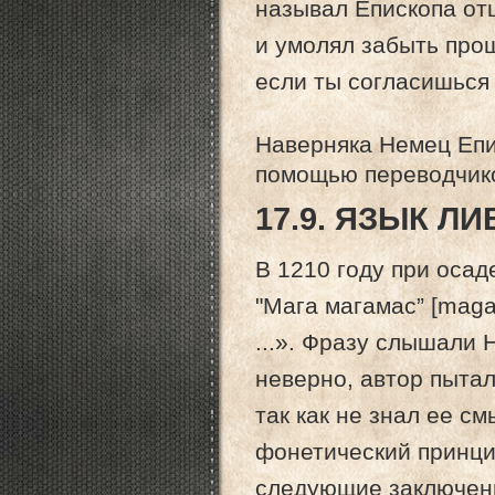
называл Епископа от
и умолял забыть прошл
если ты согласишься 
Наверняка Немец Епи
помощью переводчик
17.9. ЯЗЫК Л
В 1210 году при осаде
"Мага магамас” [maga
...». Фразу слышали
неверно, автор пытал
так как не знал ее с
фонетический принци
следующие заключен