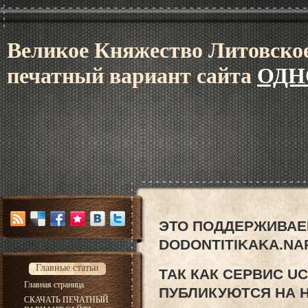
В
еликое Княжес
тво Литовское
печатный вариант сайта
ОДН
ЭТО ПОДДЕРЖИВАЕ
DODONTITIKAKA.NA
Главные статьи
ТАК КАК СЕРВИС U
Главная страница
ПУБЛИКУЮТСЯ НА 
СКАЧАТЬ ПЕЧАТНЫЙ