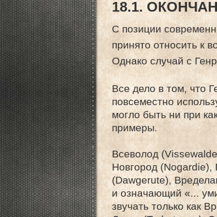
18.1. ОКОНЧА
С позиции современн
принято относить к в
Однако случай с Ген
Все дело в том, что 
повсеместно использу
могло быть ни при к
примеры.
Всеволод (Vissewalde
Новгород (Nogardie), 
(Dawgerute), Вредел
и означающий «... ум
звучать только как В