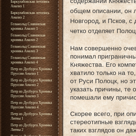
содержании Княжеств
Баркулабовская летопись
Анализ 1
общем описании, он л
Баркулабовская летопись
Анализ 2
Новгород, и Псков, с
Гельмольд Славянская
хроника Анализ 1
четко отделяет Полоц
Гельмольд Славянская
хроника Анализ 2
Гельмольд Славянская
Нам совершенно очев
хроника Анализ 3
понимал приграничны
Гельмольд Славянская
хроника Анализ 4
Княжества. Его компе
Петр из Дусбурга Хроника
хватило только на то
Пруссии Анализ 1
от Руси Полоцк, но э
Петр из Дусбурга Хроника
Пруссии Анализ 2
указать причины, те
Петр из Дусбурга Хроника
Пруссии Анализ 3
помешали ему причис
Петр из Дусбурга Хроника
Пруссии Анализ 4
Скорее всего, при о
Петр из Дусбурга Хроника
Литвы 1
стереотипные взгляд
Петр из Дусбурга Хроника
таких взглядов он да
Литвы 2