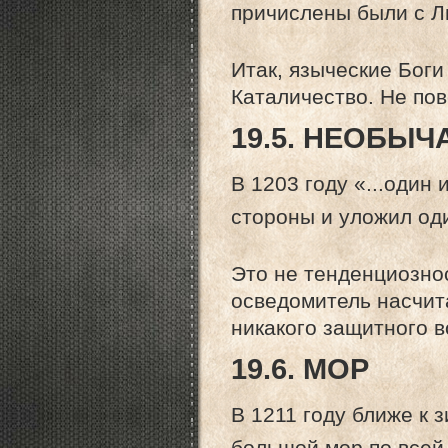
причислены были с Ли
Итак, языческие Боги
Каталичество. Не по
19.5. НЕОБЫ
В 1203 году «...один 
стороны и уложил оди
Это не тенденциознос
осведомитель насчита
никакого защитного в
19.6. МОР
В 1211 году ближе к 
большой мор по всей 