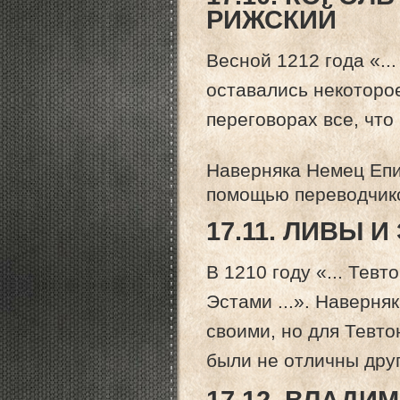
РИЖСКИЙ
Весной 1212 года «..
оставались некоторо
переговорах все, что 
Наверняка Немец Еп
помощью переводчик
17.11. ЛИВЫ И
В 1210 году «... Тев
Эстами ...». Наверня
своими, но для Тевто
были не отличны друг