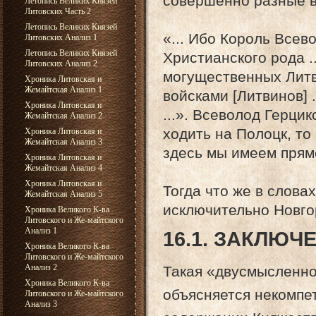
совершенно разные 
Летопись Великих Князей
Литовских Часть 2
Летопись Великих Князей
«... Ибо Король Всев
Литовских Анализ 1
Летопись Великих Князей
Христианского рода .
Литовских Анализ 2
могущественных Литви
Хроника Литовская и
Жемайтская Анализ 1
войсками [Литвинов] 
Хроника Литовская и
...». Всеволод Герци
Жемайтская Анализ 2
ходить на Полоцк, то
Хроника Литовская и
Жемайтская Анализ 3
здесь мы имеем прям
Хроника Литовская и
Жемайтская Анализ 4
Хроника Литовская и
Тогда что же в слова
Жемайтская Анализ 5
исключительно Новгор
Хроника Великого К-ва
Литовского и Же-майтского
Анализ 1
16.1. ЗАКЛЮЧ
Хроника Великого К-ва
Литовского и Же-майтского
Анализ 2
Такая «двусмысленно
Хроника Великого К-ва
объясняется некомпе
Литовского и Же-майтского
Анализ 3