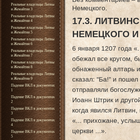
Реальные владельцы Литвы
Немецкого.
и Жемайтии 3
Реальные владельцы Литвы
17.3. ЛИТВИН
и Жемайтии 4
Реальные владельцы Литвы
НЕМЕЦКОГО 
и Жемайтии 5
Реальные владельцы Литвы
и Жемайтии 6
6 января 1207 года «.
Реальные владельцы Литвы
и Жемайтии 7
обежал все кругом, б
Реальные владельцы Литвы
и Жемайтии 8
обнаженный алтарь и 
Реальные владельцы Литвы
сказал: "Ба!” и пошел 
и Жемайтии 9
Падение ВКЛ в документах
отправляли богослуж
1
Падение ВКЛ в документах
Иоанн Штрик и другой
2
Падение ВКЛ в документах
когда явился Литвин, 
3
«... прихожане, услыш
Падение ВКЛ в документах
4
церкви ...».
Падение ВКЛ в документах
5