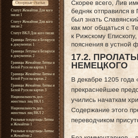
Скорее всего, Лив им
Опорные статьи
бедняк отправился в 
Статут Жемайтии Для кого
писан 1
был знать Славянский
Статут Жемайтии Для кого
писан 2
как мог общаться с Т
Статут ВКЛ Для кого писан
к Рижскому Епископу,
Границы Летувы и Беларуси
пояснения в устной 
в документах 1
Границы Летувы и Беларуси
17.2. ПРОЛА
в документах 2
Границы Жемайтии Литвы и
НЕМЕЦКОГО
Белой Руси на картах 1
Границы Жемайтии Литвы и
В декабре 1205 года 
Белой Руси на картах 2
Границы Жемайтии Литвы и
прекраснейшее предс
Белой Руси на картах 3
Национальность дол-
учились начаткам хри
жностных лиц ВКЛ 1
Национальность дол-
Содержание этого пр
жностных лиц ВКЛ 2
переводчиком присут
Реальные владельцы Литвы
и Жемайтии 1
Реальные владельцы Литвы
и Жемайтии 2
Без комментариев – в