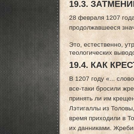
19.3. ЗАТМЕН
28 февраля 1207 года
продолжавшееся значи
Это, естественно, ут
теологических выводо
19.4. КАК КР
В 1207 году «... сло
все-таки бросили жре
принять ли им крещен
Лэтигаллы из Толовы,
время приходили в То
их данниками. Жреби