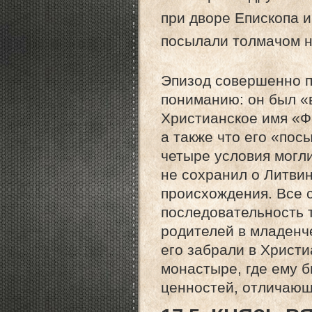
при дворе Епископа и
посылали толмачом на
Эпизод совершенно п
пониманию: он был «
Христианское имя «Ф
а также что его «пос
четыре условия могли
не сохранил о Литвин
происхождения. Все 
последовательность т
родителей в младенч
его забрали в Христи
монастыре, где ему 
ценностей, отличающ