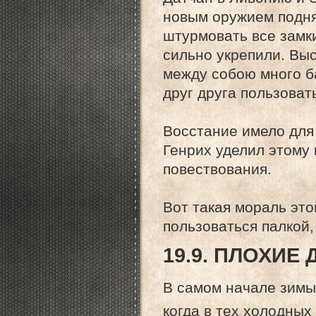
новым оружием подня
штурмовать все замки
сильно укрепили. Вы
между собою много б
друг друга пользовать
Восстание имело для
Генрих уделил этому
повествования.
Вот такая мораль это
пользоваться палкой, 
19.9. ПЛОХИЕ
В самом начале зимы 
когда в тех холодных