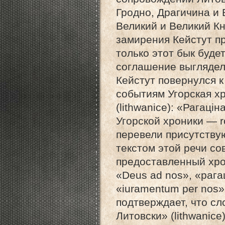
Гродно, Драгичина и 
Великий и Великий Кн
замирения Кейстут пр
только этот бык буде
соглашение выглядел
Кейстут повернулся к
событиям Угорская хр
(lithwanice): «Рагаці
Угорской хроники — r
перевели присутству
текстом этой речи со
предоставленный хрон
«Deus ad nos», «рага
«iuramentum per nos
подтверждает, что сл
Литовски» (lithwanic