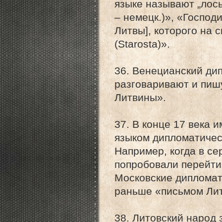
языке называют „лось"
– немецк.)», «Господ
Литвы], которого на 
(Starosta)».
36. Венецианский ди
разговаривают и пишу
Литвины».
37. В конце 17 века 
языком дипломатичес
Например, когда в с
попробовали перейти 
Московские дипломат
раньше «письмом Лит
38. Литовский народ 