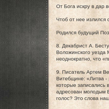
От Бога искру в дар 
Чтоб от нее излился 
Родился будущий Поэ
8. Декабрист А. Бест
Воложинского уезда 
неоднократно, что «пи
9. Писатель Артем Ве
Витебщине: «Литва - 
которые записались 
адресован молодым Б
голос? Это слова на