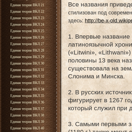
Все названия привед
Единая теория ВКЛ 21
Единая теория ВКЛ 22
стилизован под современ
Единая теория ВКЛ 23
здесь:
http://be-x-old.wiki
Единая теория ВКЛ 24
Единая теория ВКЛ 25
1. Впервые название «
Единая теория ВКЛ 26
латиноязычной хрони
Единая теория ВКЛ 27
Единая теория ВКЛ 28
(«Litwini», «Lithwani
Единая теория ВКЛ 29
половины 13 века на
Единая теория ВКЛ 30
существовала на зем
Единая теория ВКЛ 31
Слонима и Минска.
Единая теория ВКЛ 32
Единая теория ВКЛ 33
Единая теория ВКЛ 34
2. В русских источн
Единая теория ВКЛ 35
фигурирует в 1267 го
Единая теория ВКЛ 36
который служил при 
Единая теория ВКЛ 37
Единая теория ВКЛ 38
Единая теория ВКЛ 39
3. Самыми первыми з
Единая теория ВКЛ 40
(1180 г.) также могу