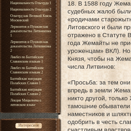
18. В 1588 году Жем
Национальность Ольгерда 1
Национальность Ольгерда 2
судебных жалоб были
Ольгерд как Великий Князь
«родичами старожыт
Московский
Литовского и были п
Лермонтов и Пушкин как
доказательства Литвинизма
отражено в Статуте 
1
года Жемайты не при
Лермонтов и Пушкин как
доказательства Литвинизма
уроженцам» ВКЛ). Но
2
Ликбез по Балтийским
Князя, чтобы на Жем
Славянским языкам 1
числа Литвинов:
Ликбез по Балтийским
Славянским языкам 2
Балтийская миграция
«Просьба: за тем они
Полабских Славян 1
впредь в земли Жемай
Балтийская миграция
Полабских Славян 2
никто другой, только
Лекция Мицкевича о
литовском языке
тамошние обыватели 
наместников и шляхты
одобрить в честь сла
Интересное
счастливым властвов