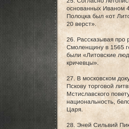
25. Согласно летопис
основанных Иваном 4
Полоцка был «от Лито
20 верст».
26. Рассказывая про
Смоленщину в 1565 го
были «Литовские люди
кричевцы».
27. В московском док
Пскову торговой литв
Мстиславского повету
национальность, бел
Царя.
28. Эней Сильвий Пи