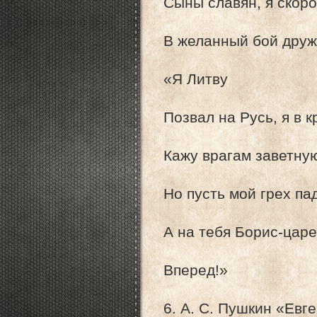
Сыны славян, я скоро
В желанный бой дру
«Я Литву
Позвал на Русь, я в 
Кажу врагам заветную
Но пусть мой грех па
А на тебя Борис-цар
Вперед!»
6. А. С. Пушкин «Евг