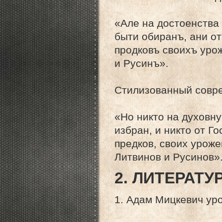
«Але на достоенства 
быти обиранъ, ани от
продковъ своихъ уро
и Русинъ».
Стилизованный совр
«Но никто на духовн
избран, и никто от Г
предков, своих уроже
Литвинов и Русинов»
2. ЛИТЕРАТ
1. Адам Мицкевич уро