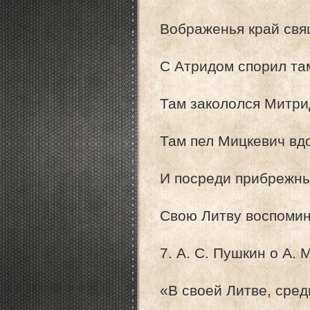
Вображенья край св
С Атридом спорил та
Там закололся Митри
Там пел Мицкевич вд
И посреди прибрежны
Свою Литву воспомин
7. А. С. Пушкин о А. 
«В своей Литве, сред