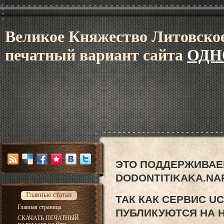
В
еликое Княжес
тво Литовское
печатный вариант сайта
ОДН
ЭТО ПОДДЕРЖИВАЕ
DODONTITIKAKA.NA
Главные статьи
ТАК КАК СЕРВИС U
Главная страница
ПУБЛИКУЮТСЯ НА 
СКАЧАТЬ ПЕЧАТНЫЙ