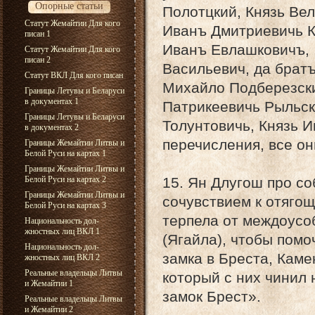
Опорные статьи
Полотцкий, Князь Вел
Статут Жемайтии Для кого
Иванъ Дмитриевичь Ки
писан 1
Иванъ Евлашковичъ, .
Статут Жемайтии Для кого
писан 2
Васильевич, да братъ
Статут ВКЛ Для кого писан
Михайло Подберезски
Границы Летувы и Беларуси
в документах 1
Патрикеевичь Рыльск
Границы Летувы и Беларуси
Толунтовичь, Князь И
в документах 2
перечисления, все он
Границы Жемайтии Литвы и
Белой Руси на картах 1
Границы Жемайтии Литвы и
Белой Руси на картах 2
15. Ян Длугош про с
Границы Жемайтии Литвы и
сочувствием к отягощ
Белой Руси на картах 3
терпела от междоусоб
Национальность дол-
жностных лиц ВКЛ 1
(Ягайла), чтобы помоч
Национальность дол-
замка в Бреста, Каме
жностных лиц ВКЛ 2
Реальные владельцы Литвы
который с них чинил 
и Жемайтии 1
замок Брест».
Реальные владельцы Литвы
и Жемайтии 2