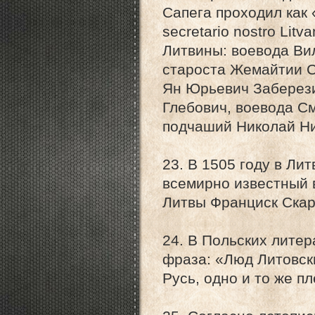
Сапега проходил как 
secretario nostro Lit
Литвины: воевода Ви
староста Жемайтии С
Ян Юрьевич Заберези
Глебович, воевода С
подчаший Николай Ни
23. В 1505 году в Ли
всемирно известный 
Литвы Франциск Скар
24. В Польских литер
фраза: «Люд Литовски
Русь, одно и то же п