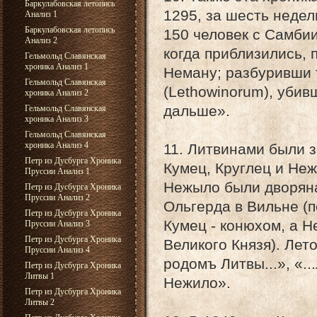
Баркулабовская летопись
1295, за шесть недел
Анализ 1
Баркулабовская летопись
150 человек с Самбии
Анализ 2
когда приблизились, 
Гельмольд Славянская
хроника Анализ 1
Неману; разбуривши 
Гельмольд Славянская
(Lethowinorum), уби
хроника Анализ 2
дальше».
Гельмольд Славянская
хроника Анализ 3
Гельмольд Славянская
хроника Анализ 4
11. Литвинами были 
Петр из Дусбурга Хроника
Кумец, Круглец и Неж
Пруссии Анализ 1
Нежыло были дворяна
Петр из Дусбурга Хроника
Пруссии Анализ 2
Ольгерда в Вильне (п
Петр из Дусбурга Хроника
Кумец - конюхом, а 
Пруссии Анализ 3
Петр из Дусбурга Хроника
Великого Князя). Лет
Пруссии Анализ 4
родомъ Литвы...», «.
Петр из Дусбурга Хроника
Литвы 1
Нежило».
Петр из Дусбурга Хроника
Литвы 2