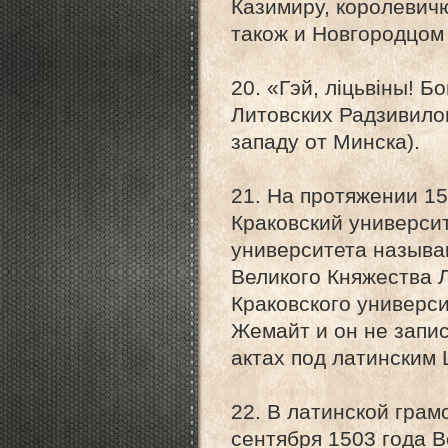
Казимиру, королевичю
також и Новгородцом 
20. «Гэй, ліцьвіны! Б
Литовских Радзивилов
западу от Минска).
21. На протяжении 15
Краковский университ
университета называ
Великого Княжества Л
Краковского универси
Жемайт и он не запис
актах под латинским 
22. В латинской грам
сентября 1503 года 