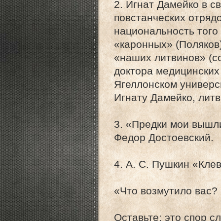
2. Игнат Дамейко в с
повстанческих отрядо
национальность того
«каронных» (Поляков
«наших литвинов» (с
доктора медицинских
Ягеллонском универси
Игнату Дамейко, литви
3. «Предки мои вышли
Федор Достоевский.
4. А. С. Пушкин «Кле
«Что возмутило вас?
Оставьте: это спор с