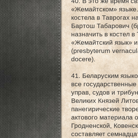
40. В это же время 
«Жемайтском» языке.
костела в Таврогах н
Бартош Табарович (б
назначить в костел в
«Жемайтский язык» и
(presbyterum vernacul
docere).
41. Беларуским язык
все государственные
управ, судов и триб
Великих Князей Литов
панегирические творе
актового материала о
Гродненской, Ковенск
составляет семнадца