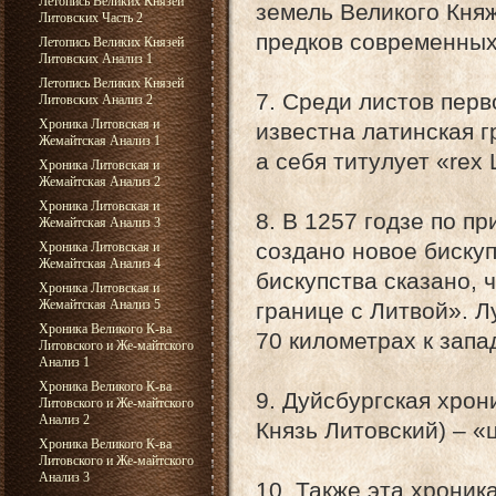
Летопись Великих Князей
земель Великого Княж
Литовских Часть 2
предков современных
Летопись Великих Князей
Литовских Анализ 1
Летопись Великих Князей
7. Среди листов перв
Литовских Анализ 2
Хроника Литовская и
известна латинская г
Жемайтская Анализ 1
а себя титулует «rex 
Хроника Литовская и
Жемайтская Анализ 2
Хроника Литовская и
8. В 1257 годзе по п
Жемайтская Анализ 3
создано новое бискуп
Хроника Литовская и
Жемайтская Анализ 4
бискупства сказано, ч
Хроника Литовская и
Жемайтская Анализ 5
границе с Литвой». 
Хроника Великого К-ва
70 километрах к запа
Литовского и Же-майтского
Анализ 1
Хроника Великого К-ва
9. Дуйсбургская хрон
Литовского и Же-майтского
Анализ 2
Князь Литовский) – «
Хроника Великого К-ва
Литовского и Же-майтского
Анализ 3
10. Также эта хроник