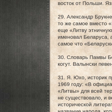
восток от Польши. Яз
29. Александр Брукне
то же самое вместо «
еще «Литву этничную»
именовал Беларуса, а
самое что «Беларуск
30. Словарь Памвы Бе
когут. Валынски певен
31. Я. Юхо, историк 
1969 году: «В офици
«Литвы» для всей те
не существовало, и 
исторической литера
название народа, кот