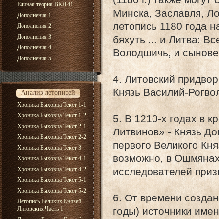
Единая теория ВКЛ 41
Минска, Заславля, Ло
Дополнения 1
летопись 1180 года н
Дополнения 2
Дополнения 3
бяхуть ... и Литва: 
Дополнения 4
Володшичь, и сыновец
Дополнения 5
4. Литовский придвор
Князь Василий-Рогво
Анализ летописей
Хроника Быховца Текст 1-1
Хроника Быховца Текст 1-2
5. В 1210-х годах в 
Хроника Быховца Текст 2-1
Литвинов» - Князь Д
Хроника Быховца Текст 2-2
первого Великого Кня
Хроника Быховца Текст 3
возможно, в Ошмянах
Хроника Быховца Текст 4-1
Хроника Быховца Текст 4-2
исследователей призн
Хроника Быховца Текст 5-1
Хроника Быховца Текст 5-2
6. От времени создан
Летопись Великих Князей
Литовских Часть 1
годы) источники име