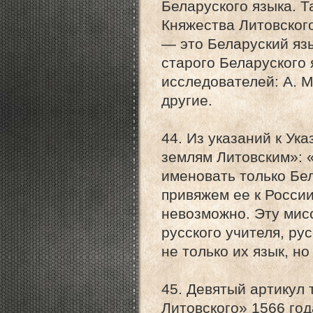
Беларуского языка. Т
Княжества Литовского
— это Беларуский язы
старого Беларуского
исследователей: А. М
другие.
44. Из указаний к Ук
землям Литовским»: «
именовать только Бел
привяжем ее к Росси
невозможно. Эту мис
русского учителя, ру
не только их язык, но
45. Девятый артикул 
Литовского» 1566 год