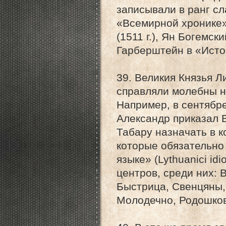
записывали в ранг с
«Всемирной хронике» 
(1511 г.), Ян Богемск
Гарберштейн в «Истор
39. Великия Князья Л
справляли молебны не
Например, в сентябр
Александр приказал 
Табару назначать в 
которые обязательно
языке» (Lythuanici id
центров, среди них: 
Быстрица, Свенцяны,
Молодечно, Родошкови