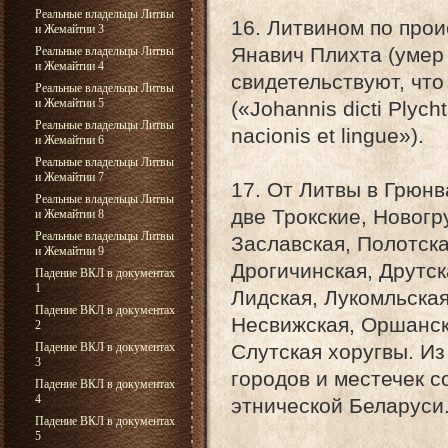
Реальные владельцы Литвы
16. Литвином по про
и Жемайтии 3
Янавич Плихта (умер
Реальные владельцы Литвы
и Жемайтии 4
свидетельствуют, что
Реальные владельцы Литвы
и Жемайтии 5
(«Johannis dicti Plyc
Реальные владельцы Литвы
nacionis et lingue»).
и Жемайтии 6
Реальные владельцы Литвы
и Жемайтии 7
17. От Литвы в Грюнв
Реальные владельцы Литвы
две Трокские, Новогр
и Жемайтии 8
Реальные владельцы Литвы
Заславская, Полотска
и Жемайтии 9
Дрогичинская, Друтск
Падение ВКЛ в документах
1
Лидская, Лукомльская
Падение ВКЛ в документах
Несвижская, Оршанск
2
Падение ВКЛ в документах
Слутская хоругвы. Из
3
городов и местечек с
Падение ВКЛ в документах
4
этнической Беларуси
Падение ВКЛ в документах
5