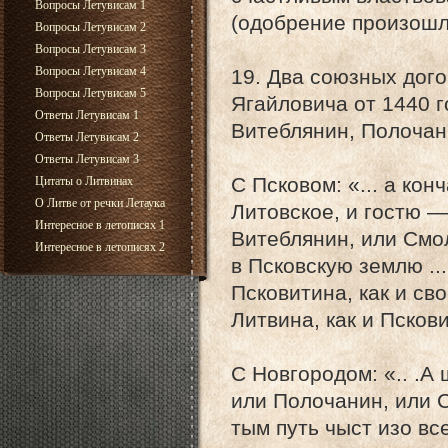
Вопросы Летувисам 1
(одобрение произошл
Вопросы Летувисам 2
Вопросы Летувисам 3
Вопросы Летувисам 4
19. Два союзных дого
Вопросы Летувисам 5
Ягайловича от 1440 г
Ответы Летувисам 1
Витеблянин, Полочан
Ответы Летувисам 2
Ответы Летувисам 3
С Псковом: «... а кон
Цитаты о Литвинах
О Литве от речки Летаука
Литовское, и гостю —
Интересное в летописях 1
Витеблянин, или Смол
Интересное в летописях 2
в Псковскую землю ..
Псковитина, как и св
Литвина, как и Пскови
С Новгородом: «.. .А
или Полочанин, или 
тым путь чыст изо вс