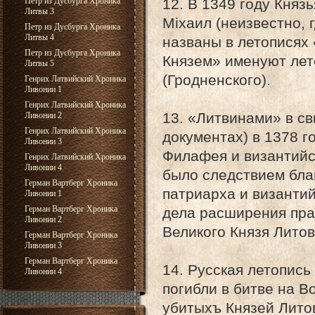
Петр из Дусбурга Хроника
12. В 1349 году Княз
Литвы 3
Міхаил (неизвестно, 
Петр из Дусбурга Хроника
Литвы 4
названы в летописях
Петр из Дусбурга Хроника
Князем» именуют лет
Литвы 5
(Гродненского).
Генрих Латвийский Хроника
Ливонии 1
Генрих Латвийский Хроника
13. «Литвинами» в св
Ливонии 2
Генрих Латвийский Хроника
документах) в 1378 г
Ливонии 3
Филафея и византийск
Генрих Латвийский Хроника
Ливонии 4
было следствием бла
Герман Вартберг Хроника
патриарха и византий
Ливонии 1
Герман Вартберг Хроника
дела расширения пра
Ливонии 2
Великого Князя Литов
Герман Вартберг Хроника
Ливонии 3
Герман Вартберг Хроника
14. Русская летопись
Ливонии 4
погибли в битве на В
убитыхъ Князей Лито