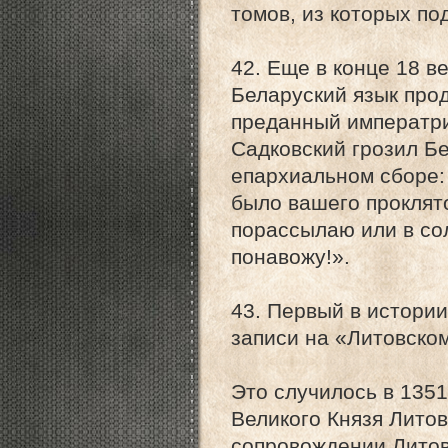
томов, из которых п
42. Еще в конце 18 в
Беларуский язык про
преданный императри
Садковский грозил Б
епархиальном сборе: 
было вашего проклято
порассылаю или в сол
понавожу!».
43. Первый в истори
записи на «Литовском
Это случилось в 1351
Великого Князя Литов
сопровождении Литовс