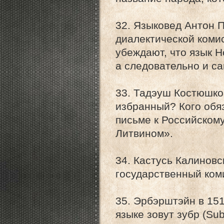
32. Языковед Антон 
диалектической коми
убеждают, что язык Н
а следовательно и с
33. Тадэуш Костюшко:
избранный? Кого обяз
письме к Российском
Литвином».
34. Кастусь Калиновс
государственный ком
35. Эрбэрштэйн в 151
языке зовут зубр (Sub